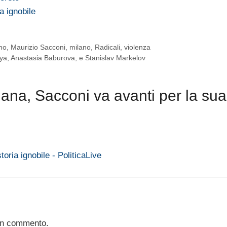
a ignobile
no
,
Maurizio Sacconi
,
milano
,
Radicali
,
violenza
kaya, Anastasia Baburova, e Stanislav Markelov
na, Sacconi va avanti per la sua
oria ignobile - PoliticaLive
un commento.