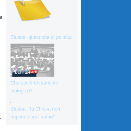
e
Eluana, questione di politica
Che cos’è testamento
biologico?
Eluana, "la Chiesa non
impone i suoi valori"
o