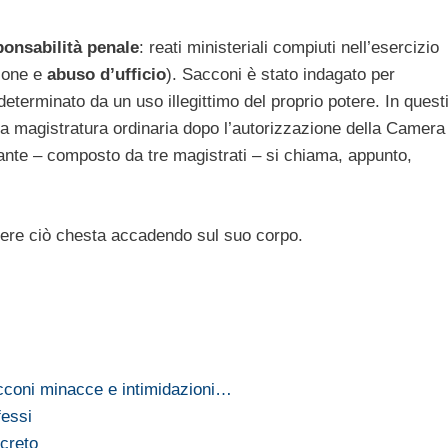
ponsabilità penale
: reati ministeriali compiuti nell’esercizio
zione e
abuso d’ufficio
). Sacconi è stato indagato per
determinato da un uso illegittimo del proprio potere. In quest
lla magistratura ordinaria dopo l’autorizzazione della Camera
cante – composto da tre magistrati – si chiama, appunto,
re ciò chesta accadendo sul suo corpo.
Sacconi minacce e intimidazioni…
fessi
creto