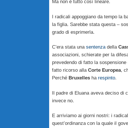
Ma non è tutto così lineare.
I radicali appoggiano da tempo la ba
la figlia. Sarebbe stata questa – so
grado di esprimerla.
C’era stata una
sentenza
della
Cas
associazioni, schierate per la difes
prevedendo di fatto la sospensione 
fatto ricorso alla
Corte Europea
, c
Perché
Bruxelles
ha
respinto
.
Il padre di Eluana aveva deciso di c
invece no.
E arriviamo ai giorni nostri: i radi
quest’ordinanza con la quale il gove