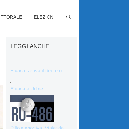
ETTORALE
ELEZIONI
LEGGI ANCHE:
Eluana, arriva il decreto
Eluana a Udine
Pillola abortiva, Viale: da