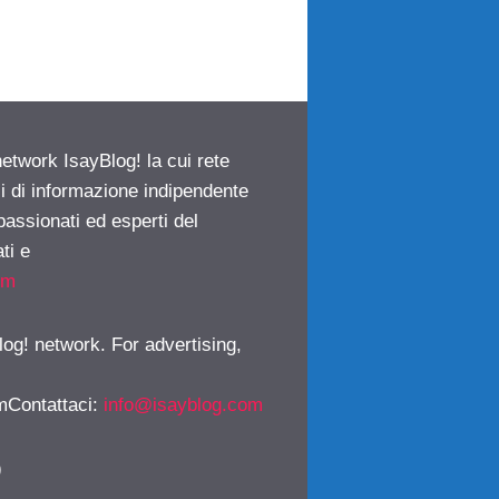
network IsayBlog! la cui rete
ci di informazione indipendente
passionati ed esperti del
ti e
om
log! network. For advertising,
mContattaci
:
info@isayblog.com
)