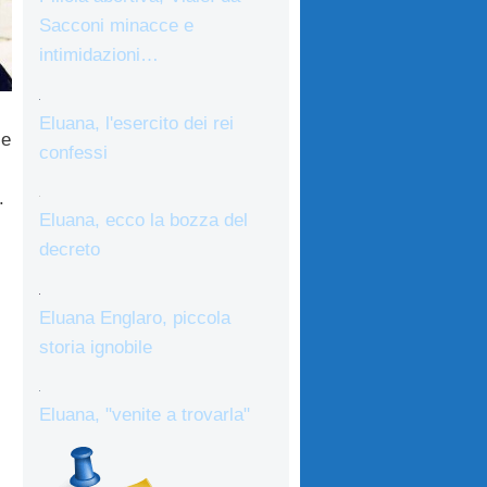
Sacconi minacce e
intimidazioni…
Eluana, l'esercito dei rei
 e
confessi
.
Eluana, ecco la bozza del
decreto
Eluana Englaro, piccola
storia ignobile
Eluana, "venite a trovarla"