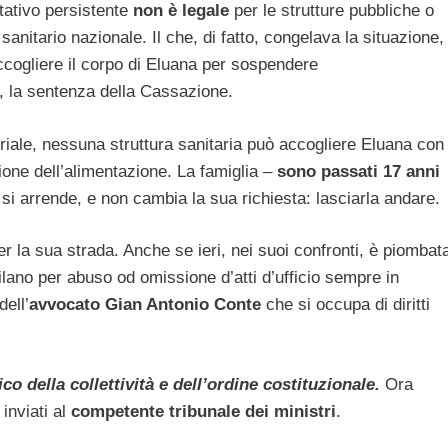
tativo persistente
non è legale
per le strutture pubbliche o
sanitario nazionale. Il che, di fatto, congelava la situazione,
cogliere il corpo di Eluana per sospendere
o, la sentenza della Cassazione.
iale, nessuna struttura sanitaria può accogliere Eluana con
ione dell’alimentazione. La famiglia –
sono passati 17 anni
si arrende, e non cambia la sua richiesta: lasciarla andare.
r la sua strada. Anche se ieri, nei suoi confronti, è piombat
ilano per abuso od omissione d’atti d’ufficio sempre in
dell’
avvocato Gian Antonio Conte
che si occupa di diritti
co della collettività e dell’ordine costituzionale.
Ora
 inviati al
competente tribunale dei ministri
.