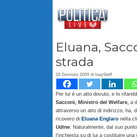
Vai
al
contenuto
Eluana, Sacco
strada
20 Gennaio 2009
di
IsayStaff
Per lui è un atto dovuto, e lo rifare
Sacconi, Ministro del Welfare,
a d
attraverso un atto di indirizzo, ha, di
ricovero di
Eluana Englaro
nella cl
Udine
. Naturalmente, dal suo punto 
l’inchiesta su di lui a costituire una