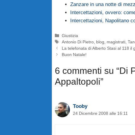
Zanzare in una notte di mez
Intercettazioni, ovvero: come
Intercettazioni, Napolitano 
Categorie
Giustizia
Tag
Antonio Di Pietro
,
blog
,
magistrati
,
Tan
La telefonata di Alberto Stasi al 118 il 
Buon Natale!
6 commenti su “Di P
Appaltopoli”
Tooby
24 Dicembre 2008 alle 16:11