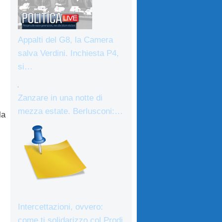
Appalti del G8, la Camera
salva Verdini. Inchiesta P4,
si…
Zanzare in una notte di
mezza estate. Berlusconi:…
la
Intercettazioni, ovvero:
come ti solidarizzo col Prodi