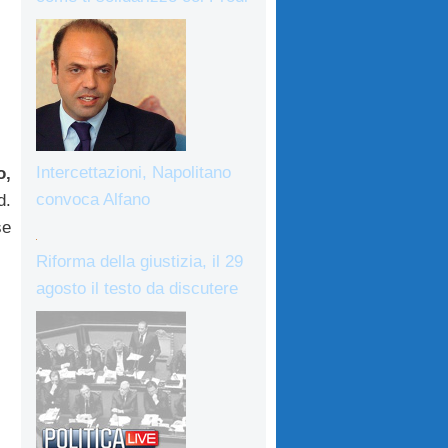
Intercettazioni, Napolitano
o,
convoca Alfano
d.
se
Riforma della giustizia, il 29
agosto il testo da discutere