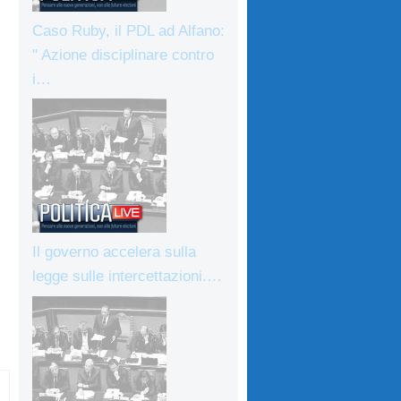
Caso Ruby, il PDL ad Alfano:
" Azione disciplinare contro
i…
Il governo accelera sulla
legge sulle intercettazioni.…