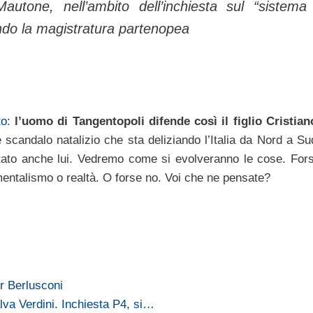
Mautone, nell’ambito dell’inchiesta sul “sistema
ndo la magistratura partenopea
to
:
l’uomo di Tangentopoli difende così il figlio Cristian
e scandalo natalizio che sta deliziando l’Italia da Nord a Su
stato anche lui. Vedremo come si evolveranno le cose. For
mentalismo o realtà. O forse no. Voi che ne pensate?
er Berlusconi
lva Verdini. Inchiesta P4, si…