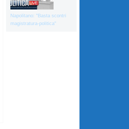
Napolitano: "Basta scontri
magistratura-politica"