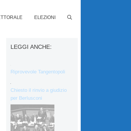
ETTORALE
ELEZIONI
LEGGI ANCHE:
Riprovevole Tangentopoli
Chiesto il rinvio a giudizio
per Berlusconi