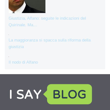
Giustizia, Alfano: seguite le indicazioni del
Quirinale. Ma…
La maggioranza si spacca sulla riforma della
giustizia
Il nodo di Alfano