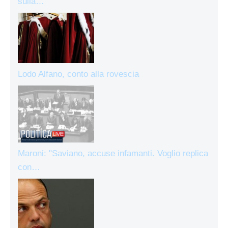
sulla…
Lodo Alfano, conto alla rovescia
Maroni: "Saviano, accuse infamanti. Voglio replica
con…