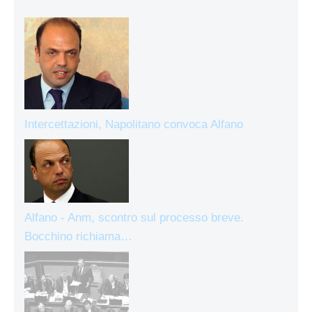
Intercettazioni, Napolitano convoca Alfano
Alfano - Anm, scontro sul processo breve.
Bocchino richiama…