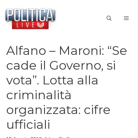
Vai
al
ME
contenuto
Alfano – Maroni: “Se
cade il Governo, si
vota”. Lotta alla
criminalità
organizzata: cifre
ufficiali