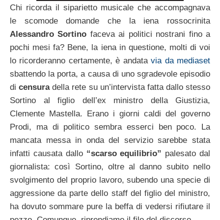
Chi ricorda il siparietto musicale che accompagnava
le scomode domande che la iena rossocrinita
Alessandro Sortino
faceva ai politici nostrani fino a
pochi mesi fa? Bene, la iena in questione, molti di voi
lo ricorderanno certamente, è andata
via da mediaset
sbattendo la porta, a causa di uno sgradevole episodio
di
censura
della rete su un’intervista fatta dallo stesso
Sortino al figlio dell’ex ministro della Giustizia,
Clemente Mastella. Erano i giorni caldi del governo
Prodi, ma di politico sembra esserci ben poco. La
mancata messa in onda del servizio sarebbe stata
infatti causata dallo
“scarso equilibrio”
palesato dal
giornalista: così Sortino, oltre al danno subito nello
svolgimento del proprio lavoro, subendo una specie di
aggressione da parte dello staff del figlio del ministro,
ha dovuto sommare pure la beffa di vedersi rifiutare il
pezzo. Comunque, riprendiamo il filo del discorso.