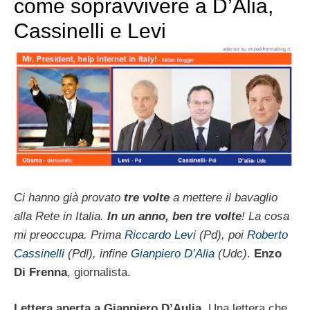
come sopravvivere a D’Alia,
Cassinelli e Levi
Ci hanno già provato
tre volte
a mettere il bavaglio
alla Rete in Italia.
In un anno, ben tre volte
! La cosa
mi preoccupa. Prima
Riccardo Levi
(Pd), poi
Roberto
Cassinelli
(Pdl), infine
Gianpiero D’Alia
(Udc)
.
Enzo
Di Frenna
, giornalista.
Lettera aperta a Gianpiero D’Aulia
. Una lettera che