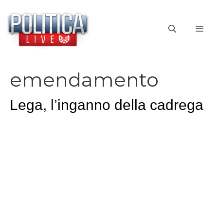
Vai
al
ME
contenuto
emendamento
Lega, l’inganno della cadrega