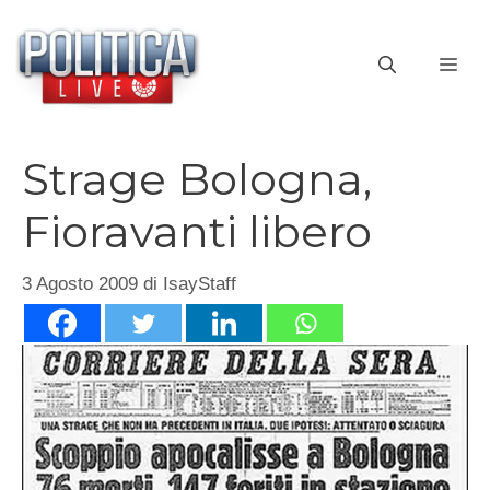
Vai
al
ME
contenuto
Strage Bologna,
Fioravanti libero
3 Agosto 2009
di
IsayStaff