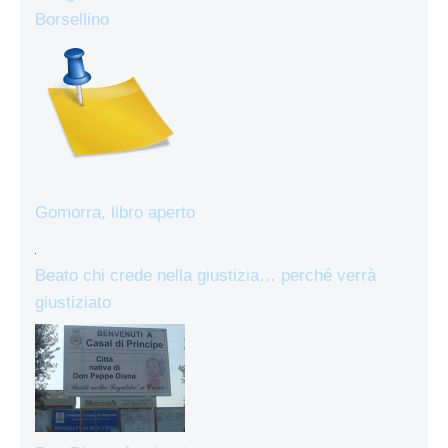
Borsellino
Gomorra, libro aperto
Beato chi crede nella giustizia… perché verrà
giustiziato