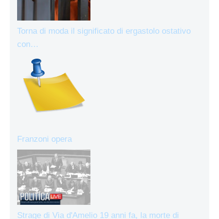
Torna di moda il significato di ergastolo ostativo
con…
Franzoni opera
Strage di Via d'Amelio 19 anni fa, la morte di