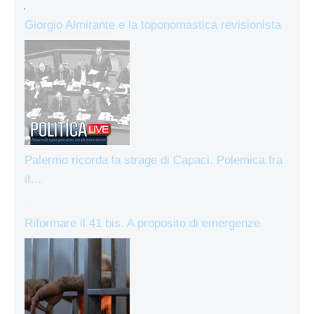
Giorgio Almirante e la toponomastica revisionista
Palermo ricorda la strage di Capaci. Polemica fra
il…
Riformare il 41 bis. A proposito di emergenze