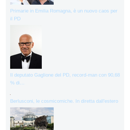
Primarie in Emilia Romagna, è un nuovo caos per
il PD
Il deputato Gaglione del PD, record-man con 90,68
% di…
Berlusconi, le cosmicomiche. In diretta dall'estero