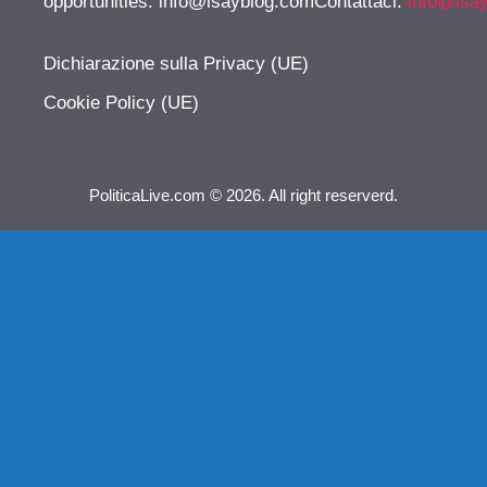
opportunities:
info@isayblog.comContattaci
:
info@isa
Dichiarazione sulla Privacy (UE)
Cookie Policy (UE)
PoliticaLive.com © 2026. All right reserverd.