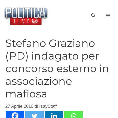
Vai
al
ME
contenuto
Stefano Graziano
(PD) indagato per
concorso esterno in
associazione
mafiosa
27 Aprile 2016
di
IsayStaff