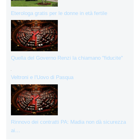
Eterologa gratis per le donne in età fertile
Quella del Governo Renzi la chiamano "fiducite"
Veltroni e l'Uovo di Pasqua
Rinnovo dei contratti PA: Madia non dà sicurezza
ai…