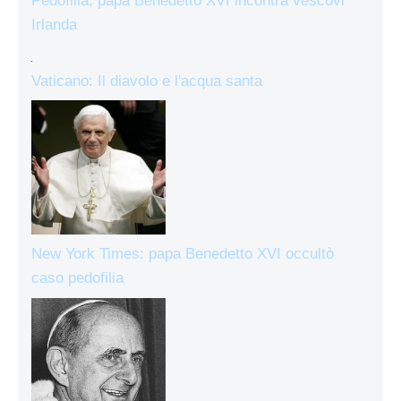
Pedofilia, papa Benedetto XVI incontra vescovi
Irlanda
Vaticano: Il diavolo e l'acqua santa
New York Times: papa Benedetto XVI occultò
caso pedofilia