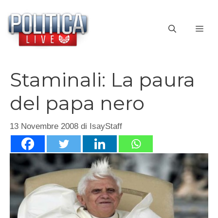
Vai
al
ME
contenuto
Staminali: La paura
del papa nero
13 Novembre 2008
di
IsayStaff