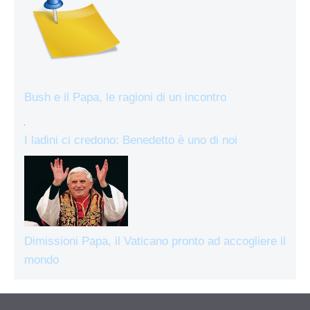
Bush e il Papa, le ragioni di un incontro
I ladini ci credono: Benedetto è uno di noi
Dimissioni Papa, il Vaticano pronto ad accogliere il
mondo