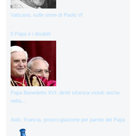
Vaticano, sulle orme di Paolo VI
Il Papa e i disabili
Papa Benedetto XVI: diritti infanzia violati anche
nella…
Aids: Francia, preoccupazione per parole del Papa