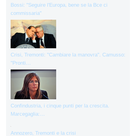
Bossi: "Seguire l'Europa, bene se la Bce ci
commissaria"
Crisi, Tremonti: "Cambiare la manovra". Camusso:
"Pronti…
Confindustria, i cinque punti per la crescita.
Marcegaglia:…
Annozero, Tremonti e la crisi