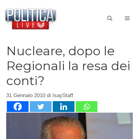
Vai
al
ME
contenuto
Nucleare, dopo le
Regionali la resa dei
conti?
31 Gennaio 2010
di
IsayStaff