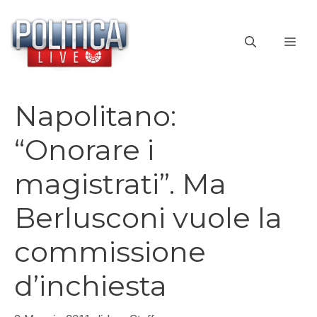
Vai
al
ME
contenuto
Napolitano:
“Onorare i
magistrati”. Ma
Berlusconi vuole la
commissione
d’inchiesta