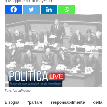
9 Maggio 2011
di
IsayStaff
Foto: Ap/LaPresse
Bisogna “
parlare responsabilmente della