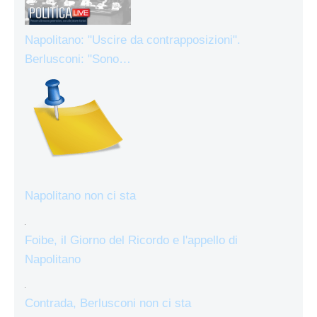
Napolitano: "Uscire da contrapposizioni".
Berlusconi: "Sono…
Napolitano non ci sta
Foibe, il Giorno del Ricordo e l'appello di
Napolitano
Contrada, Berlusconi non ci sta