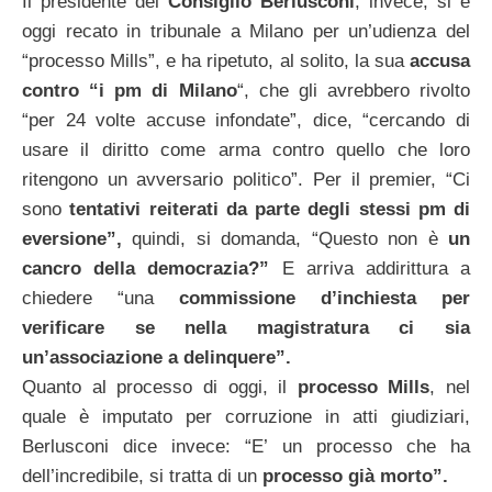
Il presidente del
Consiglio Berlusconi
, invece, si è
oggi recato in tribunale a Milano per un’udienza del
“processo Mills”, e ha ripetuto, al solito, la sua
accusa
contro “i pm di Milano
“, che gli avrebbero rivolto
“per 24 volte accuse infondate”, dice, “cercando di
usare il diritto come arma contro quello che loro
ritengono un avversario politico”. Per il premier, “Ci
sono
tentativi reiterati da parte degli stessi pm di
eversione”,
quindi, si domanda, “Questo non è
un
cancro della democrazia?”
E arriva addirittura a
chiedere “una
commissione d’inchiesta per
verificare s
e nella magistratura ci sia
un’associazione a delinquere”.
Quanto al processo di oggi, il
processo Mills
, nel
quale è imputato per corruzione in atti giudiziari,
Berlusconi dice invece: “E’ un processo che ha
dell’incredibile, si tratta di un
processo
già morto”.