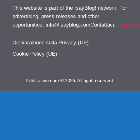
This website is part of the IsayBlog! network. For
advertising, press releases and other
opportunities:
info@isayblog.comContattaci
:
info@isa
Dichiarazione sulla Privacy (UE)
Cookie Policy (UE)
PoliticaLive.com © 2026. All right reserverd.