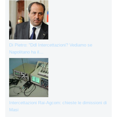
Di Pietro: "Ddl Intercettazioni? Vediamo se
Napolitano ha il…
Intercettazioni Rai-Agcom: chieste le dimissioni di
Masi