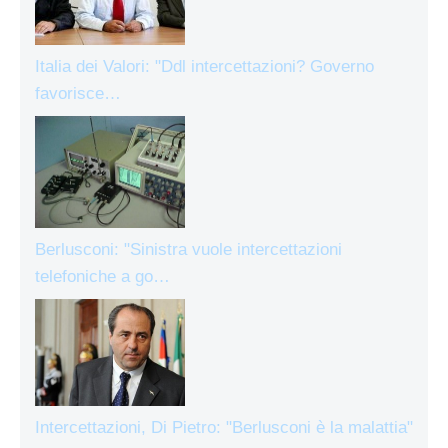
Italia dei Valori: "Ddl intercettazioni? Governo
favorisce…
Berlusconi: "Sinistra vuole intercettazioni
telefoniche a go…
Intercettazioni, Di Pietro: "Berlusconi è la malattia"