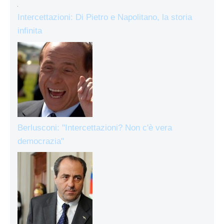
Intercettazioni: Di Pietro e Napolitano, la storia
infinita
Berlusconi: "Intercettazioni? Non c'è vera
democrazia"