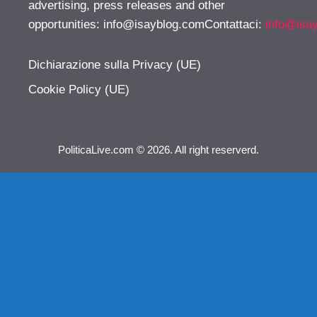
advertising, press releases and other
opportunities:
info@isayblog.comContattaci
:
info@isa
Dichiarazione sulla Privacy (UE)
Cookie Policy (UE)
PoliticaLive.com © 2026. All right reserverd.