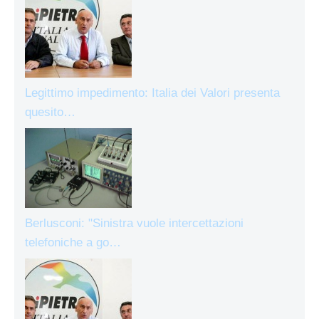
Legittimo impedimento: Italia dei Valori presenta
quesito…
Berlusconi: "Sinistra vuole intercettazioni
telefoniche a go…