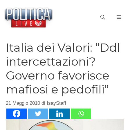
Vai
al
ME
contenuto
Italia dei Valori: “Ddl
intercettazioni?
Governo favorisce
mafiosi e pedofili”
21 Maggio 2010
di
IsayStaff