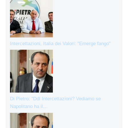
Intercettazioni, Italia dei Valori: "Emerge fango"
Di Pietro: "Ddl Intercettazioni? Vediamo se
Napolitano ha il…