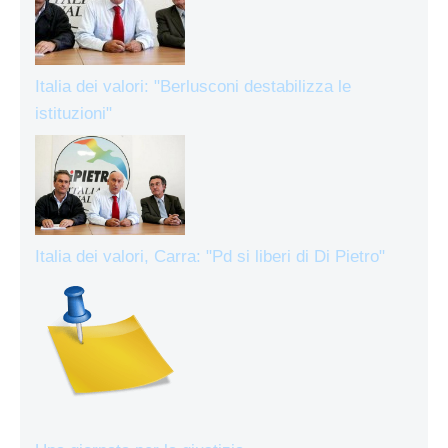
Italia dei valori: "Berlusconi destabilizza le
istituzioni"
Italia dei valori, Carra: "Pd si liberi di Di Pietro"