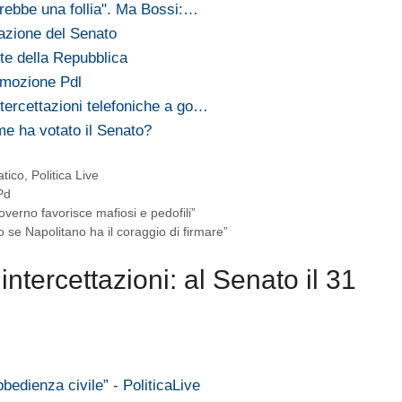
arebbe una follia". Ma Bossi:…
azione del Senato
te della Repubblica
 mozione Pdl
ntercettazioni telefoniche a go…
ome ha votato il Senato?
atico
,
Politica Live
Pd
Governo favorisce mafiosi e pedofili”
o se Napolitano ha il coraggio di firmare”
ntercettazioni: al Senato il 31
bbedienza civile” - PoliticaLive