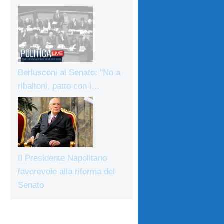
Berlusconi al Senato: "No a
ribaltoni, patto con i…
Il Presidente Napolitano
favorevole alla riforma del
Senato