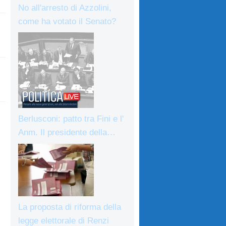
No all'arresto di Azzolini,
come ha votato il Senato?
Berlusconi: patto tra Fini e l'
Anm. Il presidente della…
La proposta di riforma della
legge elettorale di Renzi