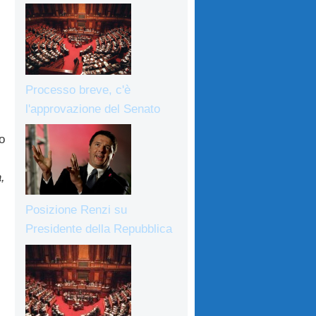
Processo breve, c'è
l'approvazione del Senato
o
,
Posizione Renzi su
Presidente della Repubblica