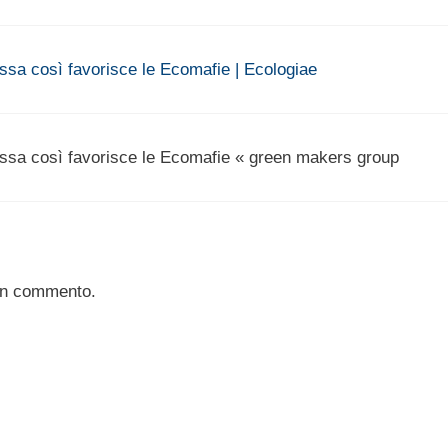
assa così favorisce le Ecomafie | Ecologiae
passa così favorisce le Ecomafie « green makers group
un commento.