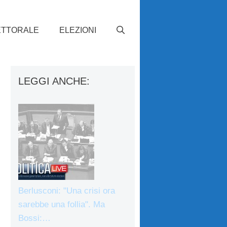
ETTORALE
ELEZIONI
LEGGI ANCHE:
Berlusconi: "Una crisi ora
sarebbe una follia". Ma
Bossi:…