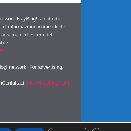
network IsayBlog! la cui rete
ci di informazione indipendente
passionati ed esperti del
ti e
om
log! network. For advertising,
mContattaci
:
info@isayblog.com
)