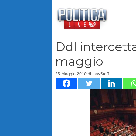
Vai
al
contenuto
Ddl intercetta
maggio
25 Maggio 2010
di
IsayStaff