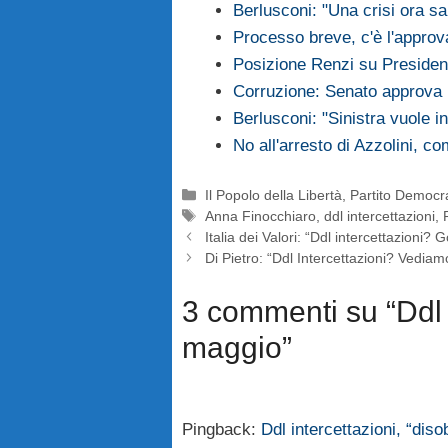
Berlusconi: "Una crisi ora s
Processo breve, c'è l'approv
Posizione Renzi su Presiden
Corruzione: Senato approva
Berlusconi: "Sinistra vuole i
No all'arresto di Azzolini, c
Categorie
Il Popolo della Libertà
,
Partito Democr
Tag
Anna Finocchiaro
,
ddl intercettazioni
,
Italia dei Valori: “Ddl intercettazioni? 
Di Pietro: “Ddl Intercettazioni? Vediam
3 commenti su “Ddl i
maggio”
Pingback:
Ddl intercettazioni, “diso