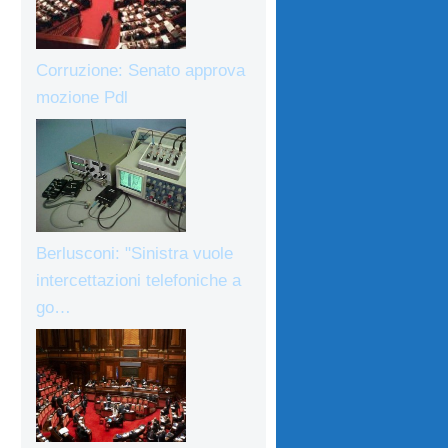
Corruzione: Senato approva
mozione Pdl
Berlusconi: "Sinistra vuole
intercettazioni telefoniche a
go…