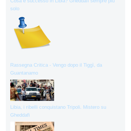
Cosa è successo in Libia? Gheddafi sempre più
solo
Rassegna Critica - Vengo dopo il Tiggì, da
Guantanamo
Libia, i ribelli conquistano Tripoli. Mistero su
Gheddafi