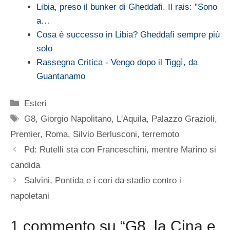
Libia, preso il bunker di Gheddafi. Il rais: "Sono
a…
Cosa è successo in Libia? Gheddafi sempre più
solo
Rassegna Critica - Vengo dopo il Tiggì, da
Guantanamo
Categorie
Esteri
Tag
G8
,
Giorgio Napolitano
,
L'Aquila
,
Palazzo Grazioli
,
Premier
,
Roma
,
Silvio Berlusconi
,
terremoto
Pd: Rutelli sta con Franceschini, mentre Marino si
candida
Salvini, Pontida e i cori da stadio contro i
napoletani
1 commento su “G8, la Cina e