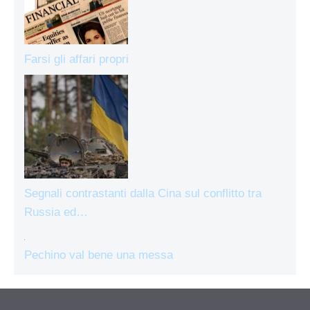
Farsi gli affari propri
Segnali contrastanti dalla Cina sul conflitto tra
Russia ed…
Pechino val bene una messa