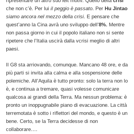
ripresentare un altro suo leit motiv. Quello della
crisi
che non c’è. Per lui
il peggio è passato
. Per
Hu Jintao
siamo ancora nel mezzo della crisi.
E pensare che
quest’anno la Cina avrà uno sviluppo dell’
8%.
Mentre
non passa giorno in cui il popolo italiano non si sente
ripetere
che l’Italia uscirà dalla vcrisi meglio di altri
paesi.
Il G8 sta arriovando, comunque. Mancano 48 ore, e da
più parti si invita alla calma e alla sospensione delle
polemiche. All’Aquila è tutto pronto: solo la terra non lo
è, e continua a tremare, quasi volesse comunicare
qualcosa ai grandi della Terra. Ma nessun problema: è
pronto un inoppugnabile piano di evacuazione. La città
terremotata è sotto i riflettori del mondo, e questo è un
bene. Certo, se la Terra decidesse di non
collaborare….