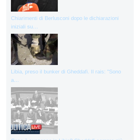
Chiarimenti di Berlusconi dopo le dichiarazioni
iniziali su…
Libia, preso il bunker di Gheddafi. Il rais: "Sono
a…