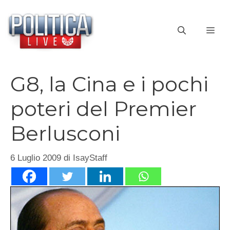
Vai
al
ME
contenuto
G8, la Cina e i pochi
poteri del Premier
Berlusconi
6 Luglio 2009
di
IsayStaff