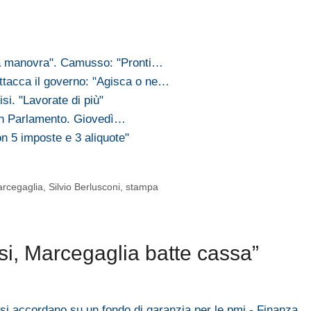
la manovra". Camusso: "Pronti…
ttacca il governo: "Agisca o ne…
isi. "Lavorate di più"
 in Parlamento. Giovedì…
on 5 imposte e 3 aliquote"
rcegaglia
,
Silvio Berlusconi
,
stampa
i, Marcegaglia batte cassa”
si accordano su un fondo di garanzia per le pmi - Finanza