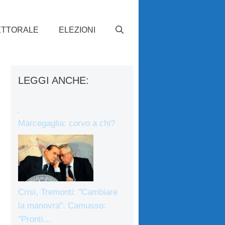
ETTORALE
ELEZIONI
LEGGI ANCHE:
Marcegaglia: corvo a chi?
Crisi, Tremonti: "Cambiare
la manovra". Camusso:
"Pronti…