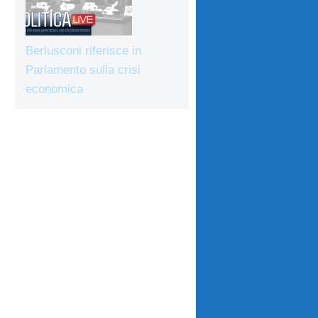
Berlusconi riferisce in
Parlamento sulla crisi
economica