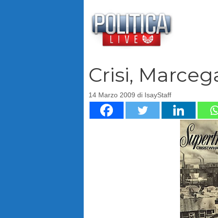
Vai
al
contenuto
Crisi, Marceg
14 Marzo 2009
di
IsayStaff