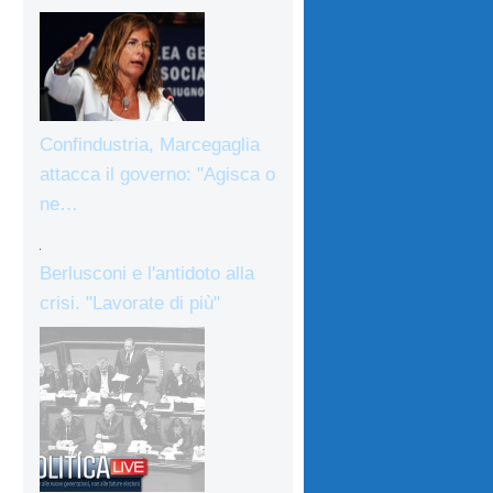
Confindustria, Marcegaglia
attacca il governo: "Agisca o
ne…
Berlusconi e l'antidoto alla
crisi. "Lavorate di più"