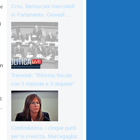
Crisi, Berlusconi mercoledì
i
in Parlamento. Giovedì…
i
n
Tremonti: "Riforma fiscale
con 5 imposte e 3 aliquote"
l
.
Confindustria, i cinque punti
per la crescita. Marcegaglia: