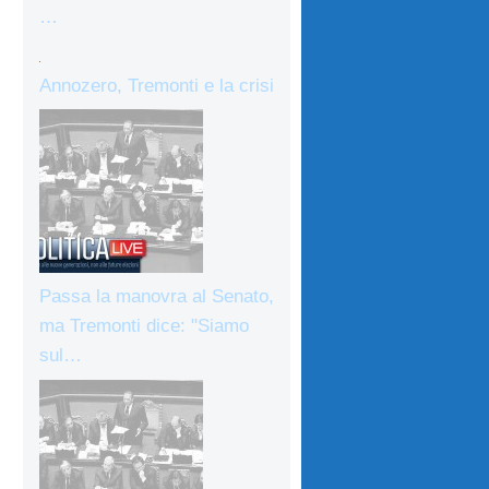
…
Annozero, Tremonti e la crisi
Passa la manovra al Senato,
ma Tremonti dice: "Siamo
sul…