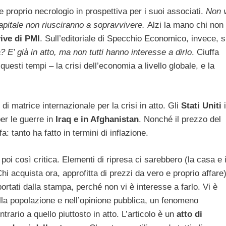
 proprio necrologio in prospettiva per i suoi associati.
Non v
apitale non riusciranno a sopravvivere.
Alzi la mano chi non
vive di PMI
. Sull’editoriale di Specchio Economico, invece, s
? E’ già in atto, ma non tutti hanno interesse a dirlo
. Ciuffa
questi tempi – la crisi dell’economia a livello globale, e la
 di matrice internazionale per la crisi in atto. Gli
Stati Uniti
i
er le guerre in
Iraq e in Afghanistan
. Nonché il prezzo del
fa: tanto ha fatto in termini di inflazione.
poi così critica. Elementi di ripresa ci sarebbero (la casa e i
 acquista ora, approfitta di prezzi da vero e proprio affare)
rtati dalla stampa, perché non vi è interesse a farlo. Vi è
lla popolazione e nell’opinione pubblica, un fenomeno
rario a quello piuttosto in atto. L’articolo è un
atto di