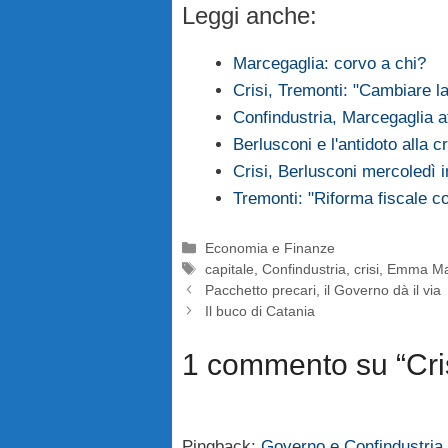
Leggi anche:
Marcegaglia: corvo a chi?
Crisi, Tremonti: "Cambiare 
Confindustria, Marcegaglia a
Berlusconi e l'antidoto alla cr
Crisi, Berlusconi mercoledì
Tremonti: "Riforma fiscale c
Categorie
Economia e Finanze
Tag
capitale
,
Confindustria
,
crisi
,
Emma Ma
Pacchetto precari, il Governo dà il via
Il buco di Catania
1 commento su “Cris
Pingback:
Governo e Confindustria 