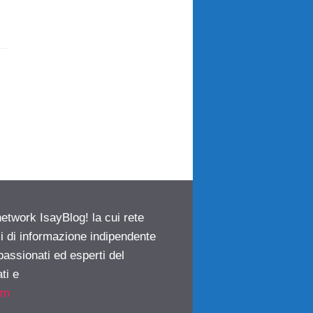
network IsayBlog! la cui rete
ci di informazione indipendente
passionati ed esperti del
ti e
om