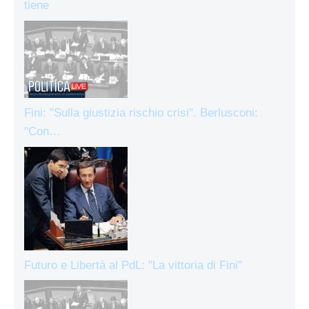
tiene
Fini: "Sulla giustizia rischio crisi". Berlusconi:
"Con…
Futuro e Libertà al PdL: "La vittoria di Fini"