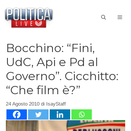
Vai
al
ME
contenuto
Bocchino: “Fini,
UdC, Api e Pd al
Governo”. Cicchitto:
“Che film è?”
24 Agosto 2010
di
IsayStaff