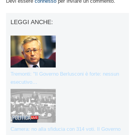
Devi essere
connesso
per inviare un commento.
LEGGI ANCHE:
Tremonti: "Il Governo Berlusconi è forte: nessun
esecutivo…
Camera: no alla sfiducia con 314 voti. Il Governo