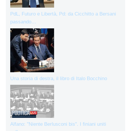
PdL, Futuro e Libertà, Pd: da Cicchitto a Bersani
passando…
Una storia di destra, il libro di Italo Bocchino
Alfano: "Niente Berlusconi bis". I finiani uniti