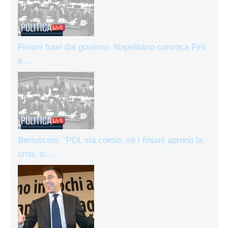
Finiani fuori dal governo. Napolitano convoca Fini
e…
Berlusconi: "PDL sia coeso, se i finiani aprono la
crisi, si…