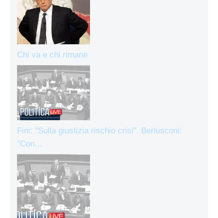
Chi va e chi rimane
Fini: "Sulla giustizia rischio crisi". Berlusconi:
"Con…