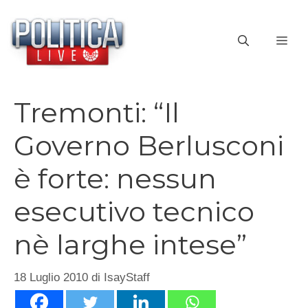
Vai
al
ME
contenuto
Tremonti: “Il
Governo Berlusconi
è forte: nessun
esecutivo tecnico
nè larghe intese”
18 Luglio 2010
di
IsayStaff