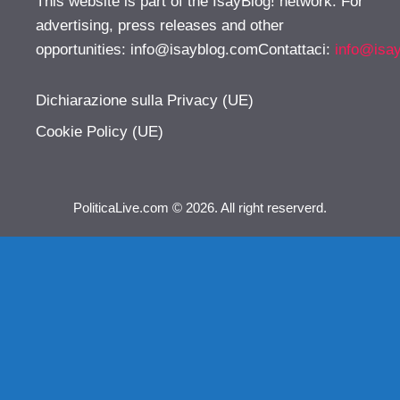
This website is part of the IsayBlog! network. For
advertising, press releases and other
opportunities:
info@isayblog.comContattaci
:
info@isa
Dichiarazione sulla Privacy (UE)
Cookie Policy (UE)
PoliticaLive.com © 2026. All right reserverd.