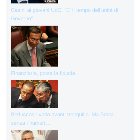
Casini ai giovani UdC: "E' il tempo dell'unità di
Governo"
Finanziaria, posta la fiducia
Berlusconi: vado avanti tranquillo. Ma Bossi:
senza i numeri…