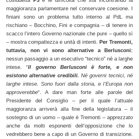
cosiddetta
P3
e le difficoltà che sta incontrando la
maggioranza parlamentare nel conservare coesione. I
finiani sono un problema tutto interno al PdL ma
rischiano – Bocchino, Fini e compagnia – di tenere in
scacco l’intero Governo nazionale che pure – quello sì
– mostra compattezza e unità di intenti.
Per Tremonti,
tuttavia, non vi sono alternative a Berlusconi:
nessun passaggio a un esecutivo “tecnico” nè a larghe
intese. “
Il governo Berlusconi è forte, e non
esistono alternative credibili.
Né governi tecnici, né
larghe intese. Sono fuori dalla storia, e l’Europa non
approverebbe
“. A dare man forte alle parole del
Presidente del Consiglio – per il quale l’attuale
maggioranza arriverà alla fine della legislatura – il
sostegno di un uomo – quale è Tremonti – apprezzato
anche da molti esponenti dell’opposizione che lo
vedrebbero bene a capo di un Governo di transizione.