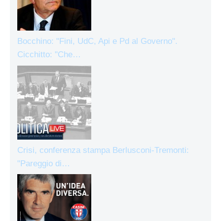
Bocchino: "Fini, UdC, Api e Pd al Governo".
Cicchitto: "Che…
Crisi, conferenza stampa Berlusconi-Tremonti:
"Pareggio di…