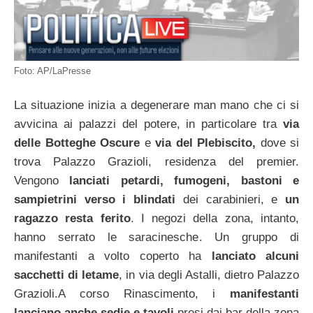
Foto: AP/LaPresse
La situazione inizia a degenerare man mano che ci si
avvicina ai palazzi del potere, in particolare tra
via
delle Botteghe Oscure
e
via del Plebiscito,
dove si
trova Palazzo Grazioli, residenza del premier.
Vengono
lanciati petardi, fumogeni, bastoni e
sampietrini verso i blindati
dei carabinieri, e
un
ragazzo resta ferito
. I negozi della zona, intanto,
hanno serrato le saracinesche. Un gruppo di
manifestanti a volto coperto ha
lanciato alcuni
sacchetti di letame
, in via degli Astalli, dietro Palazzo
Grazioli.A corso Rinascimento, i
manifestanti
lanciano anche sedie e tavoli
presi dai bar della zona