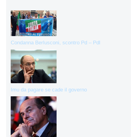
Condanna Berlusconi, scontro Pd – Pdl
Imu da pagare se cade il governo