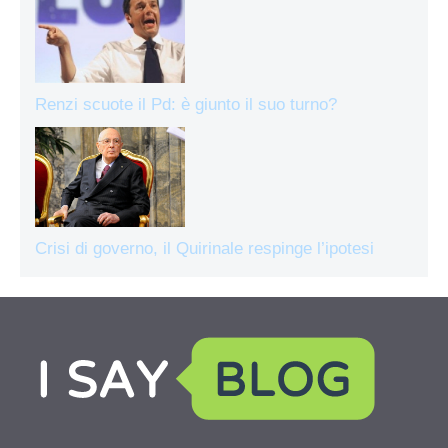
Renzi scuote il Pd: è giunto il suo turno?
Crisi di governo, il Quirinale respinge l’ipotesi