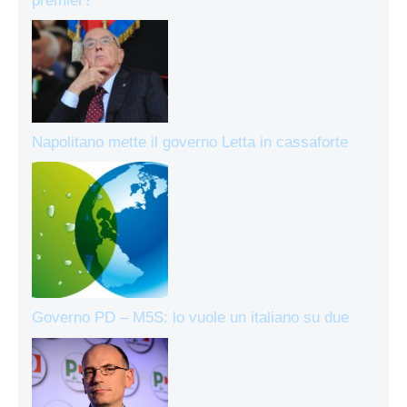
premier?
Napolitano mette il governo Letta in cassaforte
Governo PD – M5S: lo vuole un italiano su due