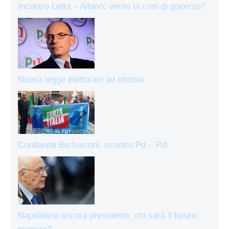
Incontro Letta – Alfano: verso la crisi di governo?
Nuova legge elettorale ad ottobre
Condanna Berlusconi, scontro Pd – Pdl
Napolitano ancora presidente, chi sarà il futuro