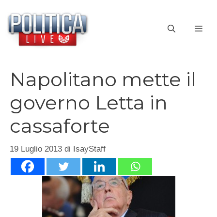
Vai
al
ME
contenuto
Napolitano mette il
governo Letta in
cassaforte
19 Luglio 2013
di
IsayStaff