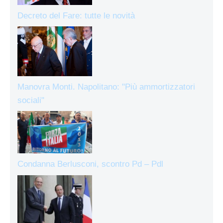
Decreto del Fare: tutte le novità
Manovra Monti. Napolitano: "Più ammortizzatori
sociali"
Condanna Berlusconi, scontro Pd – Pdl