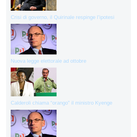
Crisi di governo, il Quirinale respinge l’ipotesi
Nuova legge elettorale ad ottobre
Calderoli chiama “orango” il ministro Kyenge