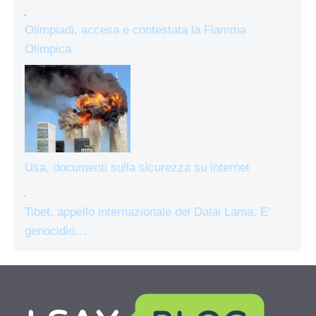
Olimpiadi, accesa e contestata la Fiamma
Olimpica
Usa, documenti sulla sicurezza su internet
Tibet, appello internazionale del Dalai Lama. E'
genocidio…