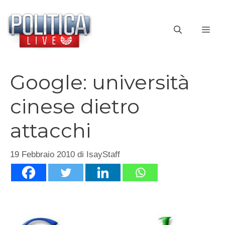
Vai
al
ME
contenuto
Google: università
cinese dietro
attacchi
19 Febbraio 2010
di
IsayStaff