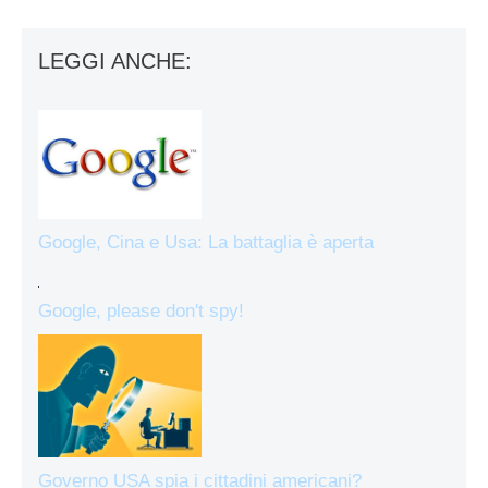
LEGGI ANCHE:
Google, Cina e Usa: La battaglia è aperta
Google, please don't spy!
Governo USA spia i cittadini americani?