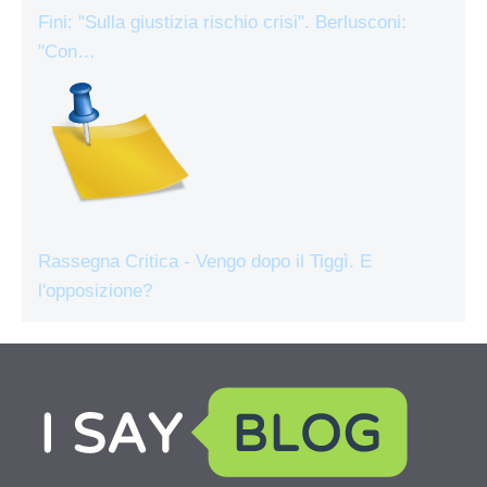
Fini: "Sulla giustizia rischio crisi". Berlusconi:
"Con…
Rassegna Critica - Vengo dopo il Tiggì. E
l'opposizione?