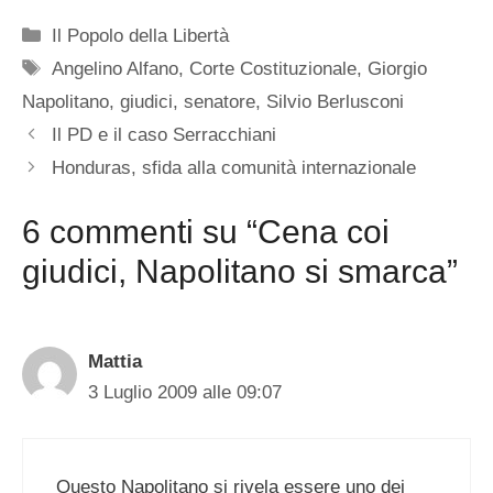
Categorie
Il Popolo della Libertà
Tag
Angelino Alfano
,
Corte Costituzionale
,
Giorgio
Napolitano
,
giudici
,
senatore
,
Silvio Berlusconi
Il PD e il caso Serracchiani
Honduras, sfida alla comunità internazionale
6 commenti su “Cena coi
giudici, Napolitano si smarca”
Mattia
3 Luglio 2009 alle 09:07
Questo Napolitano si rivela essere uno dei