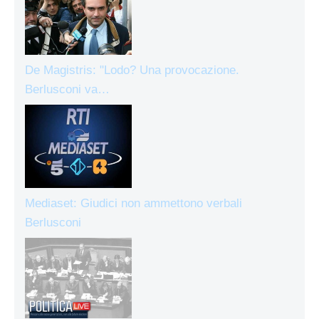
De Magistris: "Lodo? Una provocazione.
Berlusconi va…
Mediaset: Giudici non ammettono verbali
Berlusconi