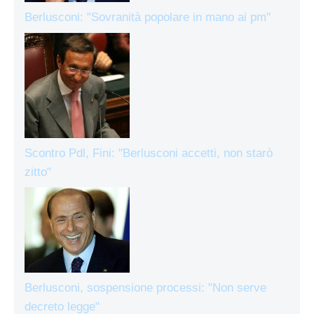
Berlusconi: "Sovranità popolare in mano ai pm"
Scontro Pdl, Fini: "Berlusconi accetti, non starò
zitto"
Berlusconi, sospensione processi: "Non serve
decreto legge"