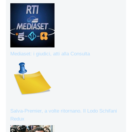
Mediaset: i giudici, atti alla Consulta
Salva-Premier, a volte ritornano. Il Lodo Schifani
Redux