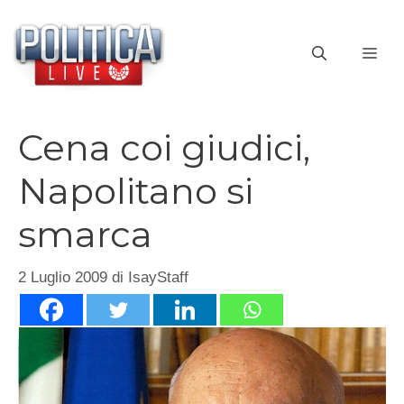
Vai
al
ME
contenuto
Cena coi giudici,
Napolitano si
smarca
2 Luglio 2009
di
IsayStaff