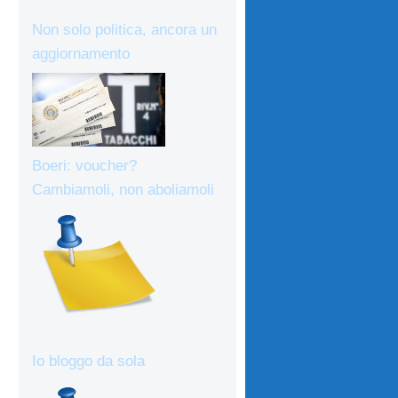
Non solo politica, ancora un
aggiornamento
Boeri: voucher?
Cambiamoli, non aboliamoli
Io bloggo da sola