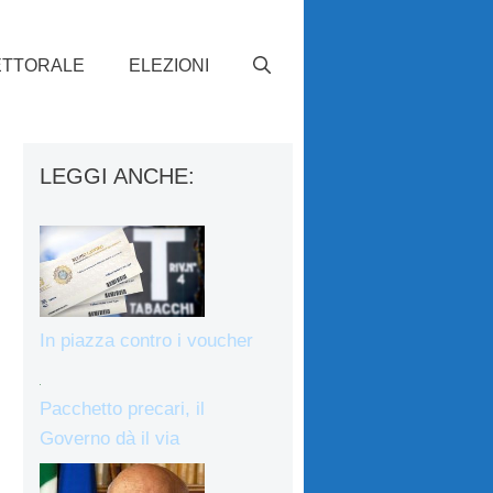
ETTORALE
ELEZIONI
LEGGI ANCHE:
In piazza contro i voucher
Pacchetto precari, il
Governo dà il via