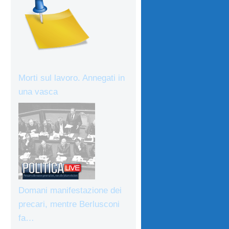
Morti sul lavoro. Annegati in
una vasca
Domani manifestazione dei
precari, mentre Berlusconi
fa…