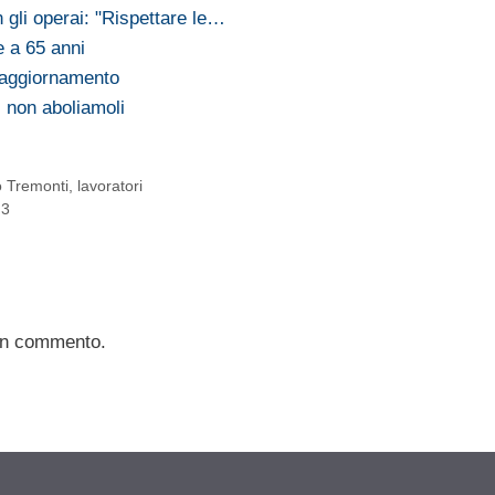
n gli operai: "Rispettare le…
e a 65 anni
n aggiornamento
 non aboliamoli
o Tremonti
,
lavoratori
g3
un commento.