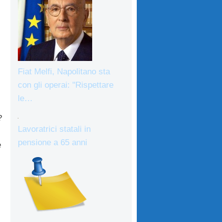
Fiat Melfi, Napolitano sta
con gli operai: "Rispettare
le…
?
Lavoratrici statali in
pensione a 65 anni
e