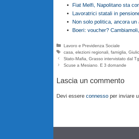
Fiat Melfi, Napolitano sta co
Lavoratrici statali in pension
Non solo politica, ancora u
Boeri: voucher? Cambiamoli,
Categorie
Lavoro e Previdenza Sociale
Tag
casa
,
elezioni regionali
,
famiglia
,
Giuli
Stato-Mafia, Grasso intervistato dal T
Scuse a Mesiano. E 3 domande
Lascia un commento
Devi essere
connesso
per inviare 