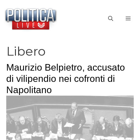
Vai
al
ME
contenuto
Libero
Maurizio Belpietro, accusato
di vilipendio nei cofronti di
Napolitano