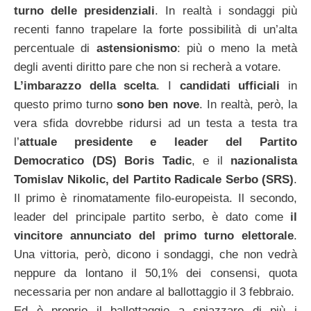
turno delle presidenziali
. In realtà i sondaggi più
recenti fanno trapelare la forte possibilità di un’alta
percentuale di
astensionismo
: più o meno la metà
degli aventi diritto pare che non si recherà a votare.
L’imbarazzo della scelta
. I
candidati ufficiali
in
questo primo turno
sono ben nove
. In realtà, però, la
vera sfida dovrebbe ridursi ad un testa a testa tra
l’
attuale presidente e leader del Partito
Democratico (DS) Boris Tadic
, e il
nazionalista
Tomislav Nikolic, del Partito Radicale Serbo (SRS)
.
Il primo è rinomatamente filo-europeista. Il secondo,
leader del principale partito serbo, è dato come
il
vincitore annunciato del primo turno elettorale
.
Una vittoria, però, dicono i sondaggi, che non vedrà
neppure da lontano il 50,1% dei consensi, quota
necessaria per non andare al ballottaggio il 3 febbraio.
Ed è proprio il ballottaggio a spiazzare di più i