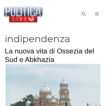
Vai
al
ME
contenuto
indipendenza
La nuova vita di Ossezia del
Sud e Abkhazia