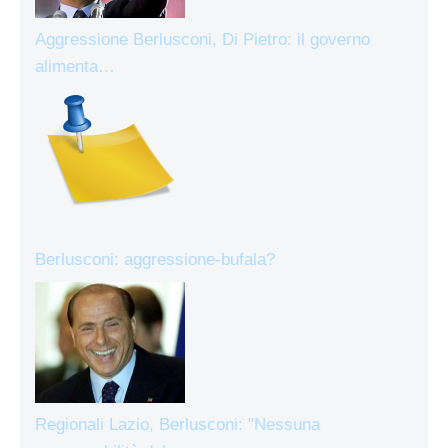
Aggressione Berlusconi, Di Pietro: il governo
alimenta…
Berlusconi: aggressione-bufala?
Regionali Lazio, Berlusconi: "Nessuna