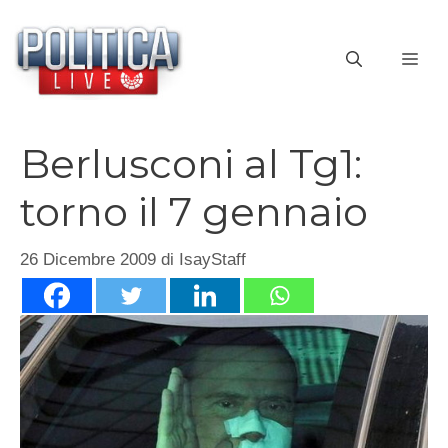
Vai
al
ME
contenuto
Berlusconi al Tg1:
torno il 7 gennaio
26 Dicembre 2009
di
IsayStaff