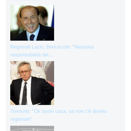
Regionali Lazio, Berlusconi: "Nessuna
responsabilità del…
Tremonti: "Ok lavori casa, se non c'è divieto
regionale"