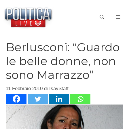
Vai
al
ME
contenuto
Berlusconi: “Guardo
le belle donne, non
sono Marrazzo”
11 Febbraio 2010
di
IsayStaff