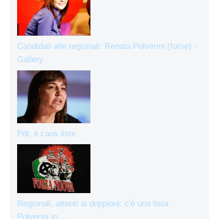
Candidati alle regionali: Renata Polverini (forse) -
Gallery
Pdl, è caos liste
Regionali, attenti ai doppioni: c'è una lista
Polverini in…