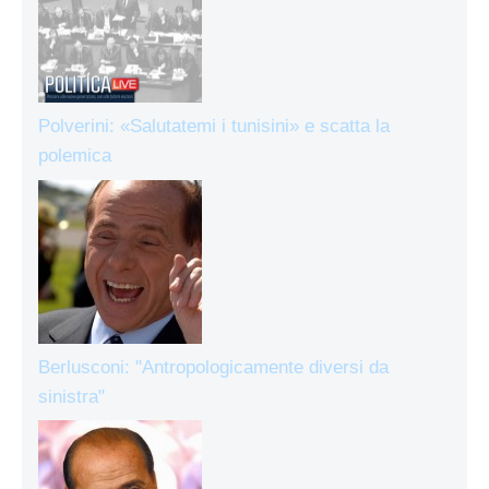
Polverini: «Salutatemi i tunisini» e scatta la
polemica
Berlusconi: "Antropologicamente diversi da
sinistra"