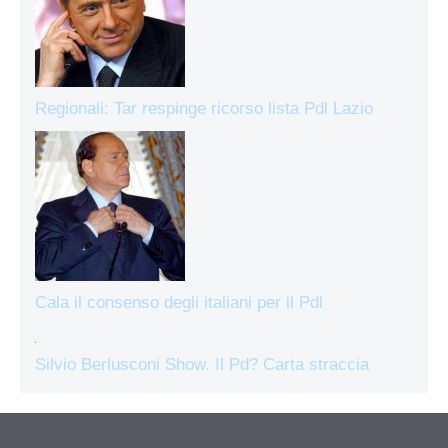
Regionali: Tar respinge ricorso lista Pdl Lazio
Cala il consenso degli italiani per il Pdl
Silvio Berlusconi Show. Il Pd? Carta straccia