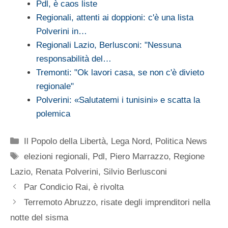
Pdl, è caos liste
Regionali, attenti ai doppioni: c'è una lista
Polverini in…
Regionali Lazio, Berlusconi: "Nessuna
responsabilità del…
Tremonti: "Ok lavori casa, se non c'è divieto
regionale"
Polverini: «Salutatemi i tunisini» e scatta la
polemica
Categorie
Il Popolo della Libertà
,
Lega Nord
,
Politica News
Tag
elezioni regionali
,
Pdl
,
Piero Marrazzo
,
Regione
Lazio
,
Renata Polverini
,
Silvio Berlusconi
Par Condicio Rai, è rivolta
Terremoto Abruzzo, risate degli imprenditori nella
notte del sisma