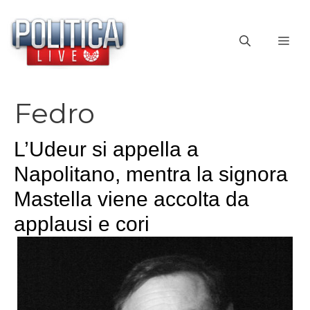
Vai
al
ME
contenuto
Fedro
L’Udeur si appella a
Napolitano, mentra la signora
Mastella viene accolta da
applausi e cori