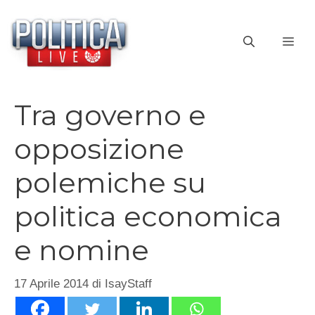
Vai
al
ME
contenuto
Tra governo e
opposizione
polemiche su
politica economica
e nomine
17 Aprile 2014
di
IsayStaff