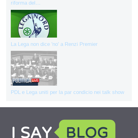
riforma del…
La Lega non dice 'no' a Renzi Premier
PDL e Lega uniti per la par condicio nei talk show