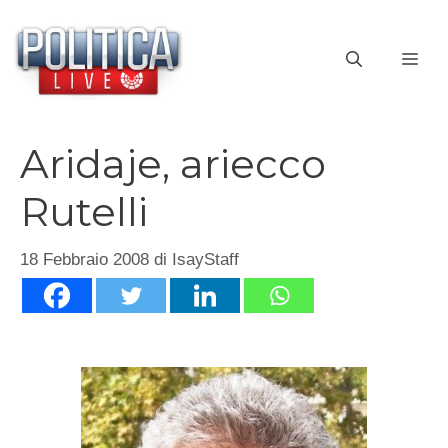
Vai
al
ME
contenuto
Aridaje, ariecco
Rutelli
18 Febbraio 2008
di
IsayStaff