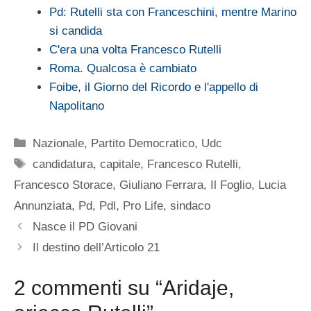
Pd: Rutelli sta con Franceschini, mentre Marino
si candida
C'era una volta Francesco Rutelli
Roma. Qualcosa è cambiato
Foibe, il Giorno del Ricordo e l'appello di
Napolitano
Categorie
Nazionale
,
Partito Democratico
,
Udc
Tag
candidatura
,
capitale
,
Francesco Rutelli
,
Francesco Storace
,
Giuliano Ferrara
,
Il Foglio
,
Lucia
Annunziata
,
Pd
,
Pdl
,
Pro Life
,
sindaco
Nasce il PD Giovani
Il destino dell’Articolo 21
2 commenti su “Aridaje,