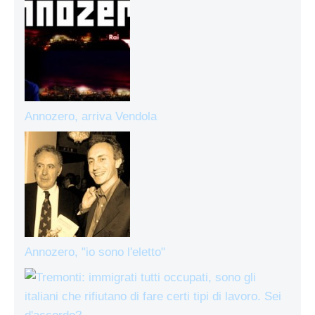
Annozero, arriva Vendola
Annozero, "io sono l'eletto"