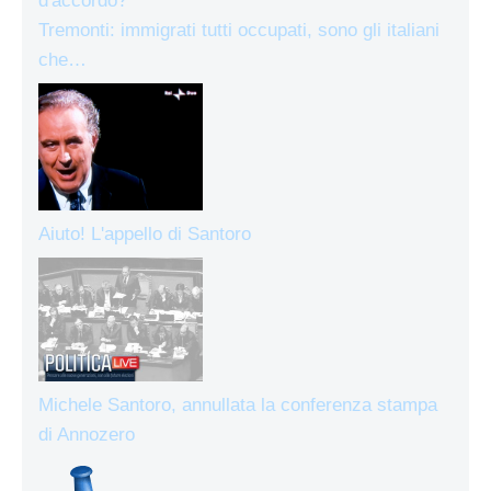
Tremonti: immigrati tutti occupati, sono gli italiani
che…
Aiuto! L'appello di Santoro
Michele Santoro, annullata la conferenza stampa
di Annozero