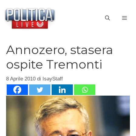
Vai
al
ME
contenuto
Annozero, stasera
ospite Tremonti
8 Aprile 2010
di
IsayStaff