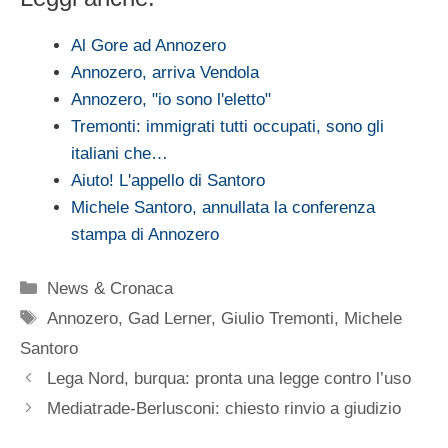
Al Gore ad Annozero
Annozero, arriva Vendola
Annozero, "io sono l'eletto"
Tremonti: immigrati tutti occupati, sono gli
italiani che…
Aiuto! L'appello di Santoro
Michele Santoro, annullata la conferenza
stampa di Annozero
Categorie
News & Cronaca
Tag
Annozero
,
Gad Lerner
,
Giulio Tremonti
,
Michele
Santoro
Lega Nord, burqua: pronta una legge contro l’uso
Mediatrade-Berlusconi: chiesto rinvio a giudizio