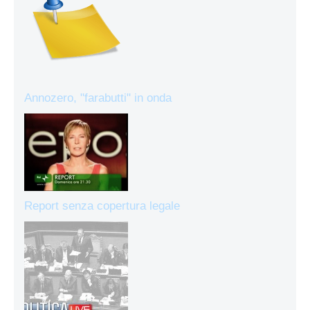
Annozero, "farabutti" in onda
Report senza copertura legale