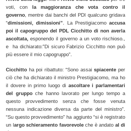
voti, con
la maggioranza che vota contro il
governo
, mentre dai banchi del PDl qualcuno gridava
“
dimissioni, dimissioni”
. La Prestigiacomo
accusa
poi il capogruppo del PDL Cicchitto di non averla
ascoltata,
esponendo il governo a un voto rischioso.,
e ha dichiarato:”Di sicuro Fabrizio Cicchitto non può
più essere il mio capogruppo”.
Cicchitto
ha poi ribattuto: “Sono assai
spiacente
per
ciò che ha dichiarato il ministro Prestigiacomo, ma ho
il dovere in primo luogo di
ascoltare i parlamentari
del gruppo
che hanno lavorato per lungo tempo a
questo provvedimento senza che fosse venuta
nessuna indicazione diversa da parte del ministro”.
“Su questo provvedimento” ha aggiunto “si è registrato
un l
argo schieramento favorevole
che è andato
al di