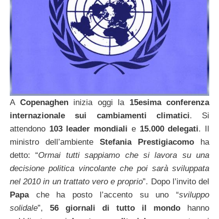
A
Copenaghen
inizia oggi la
15esima conferenza
internazionale sui cambiamenti climatici
. Si
attendono
103 leader mondiali
e
15.000 delegati
. Il
ministro dell’ambiente
Stefania Prestigiacomo
ha
detto: “
Ormai tutti sappiamo che si lavora su una
decisione politica vincolante che poi sarà sviluppata
nel 2010 in un trattato vero e proprio
”. Dopo l’invito del
Papa
che ha posto l’accento su uno “
sviluppo
solidale
”,
56 giornali di tutto il mondo
hanno