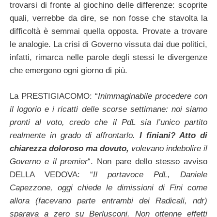
trovarsi di fronte al giochino delle differenze: scoprite
quali, verrebbe da dire, se non fosse che stavolta la
difficoltà è semmai quella opposta. Provate a trovare
le analogie. La crisi di Governo vissuta dai due politici,
infatti, rimarca nelle parole degli stessi le divergenze
che emergono ogni giorno di più.
La PRESTIGIACOMO: “
Inimmaginabile procedere con
il logorio e i ricatti delle scorse settimane: noi siamo
pronti al voto, credo che il PdL sia l’unico partito
realmente in grado di affrontarlo.
I finiani? Atto di
chiarezza doloroso ma dovuto,
volevano indebolire il
Governo e il premier
“. Non pare dello stesso avviso
DELLA VEDOVA: “
Il portavoce PdL, Daniele
Capezzone, oggi chiede le dimissioni di Fini come
allora (facevano parte entrambi dei Radicali, ndr)
sparava a zero su Berlusconi. Non ottenne effetti