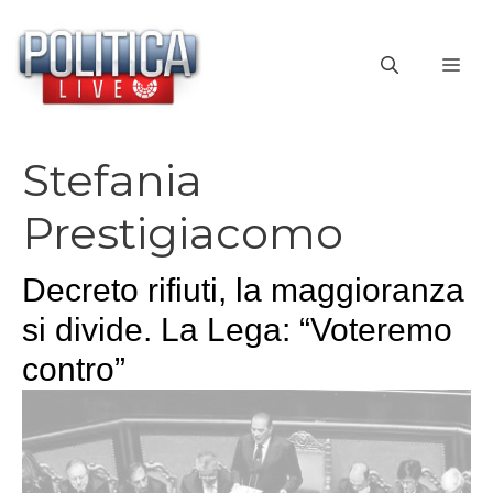
Vai
al
ME
contenuto
Stefania
Prestigiacomo
Decreto rifiuti, la maggioranza
si divide. La Lega: “Voteremo
contro”