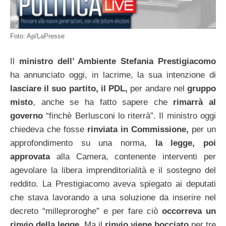
Foto: Ap/LaPresse
Il
ministro dell’ Ambiente Stefania Prestigiacomo
ha annunciato oggi, in lacrime, la sua intenzione di
lasciare il suo partito, il PDL,
per andare nel
gruppo
misto
, anche se ha fatto sapere che
rimarrà al
governo
“finchè Berlusconi lo riterrà”. Il ministro oggi
chiedeva che fosse
rinviata in Commissione,
per un
approfondimento su una norma,
la legge, poi
approvata
alla Camera, contenente interventi per
agevolare la libera imprenditorialità e il sostegno del
reddito. La Prestigiacomo aveva spiegato ai deputati
che stava lavorando a una soluzione da inserire nel
decreto “milleproroghe” e per fare ciò
occorreva un
rinvio della legge
. Ma il
rinvio viene bocciato
per tre