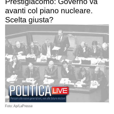
Prestigiacomo: Governo va
avanti col piano nucleare.
Scelta giusta?
Foto: Ap/LaPresse