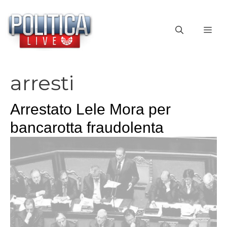
Vai
al
ME
contenuto
arresti
Arrestato Lele Mora per
bancarotta fraudolenta