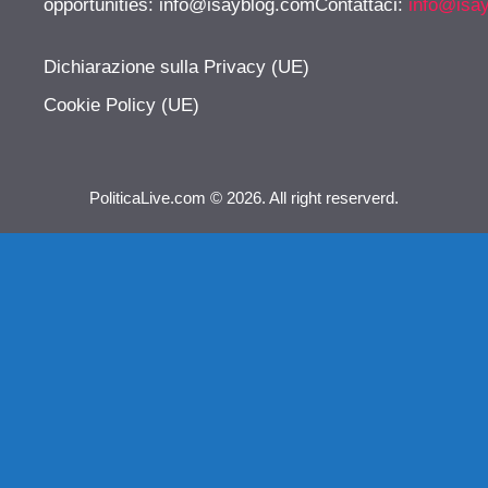
opportunities:
info@isayblog.comContattaci
:
info@isa
Dichiarazione sulla Privacy (UE)
Cookie Policy (UE)
PoliticaLive.com © 2026. All right reserverd.