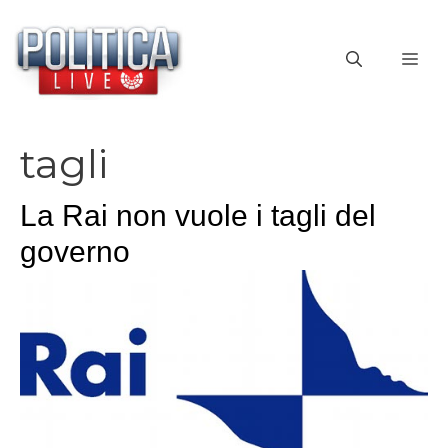
Vai
al
ME
contenuto
tagli
La Rai non vuole i tagli del
governo