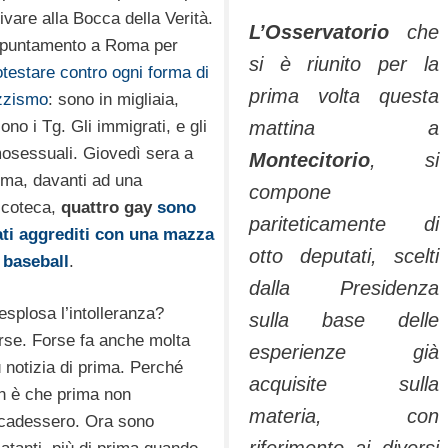
rivare alla Bocca della Verità.
L’Osservatorio
che
puntamento a Roma per
si è riunito per la
otestare contro ogni forma di
prima volta questa
zzismo
: sono in migliaia,
ono i Tg. Gli immigrati, e gli
mattina a
osessuali. Giovedì sera a
Montecitorio
, si
ma, davanti ad una
compone
scoteca,
quattro gay
sono
pariteticamente di
ati aggrediti con una mazza
otto deputati, scelti
 baseball
.
dalla Presidenza
 esplosa l’intolleranza?
sulla base delle
rse. Forse fa anche molta
esperienze già
ù notizia di prima. Perché
acquisite sulla
n è che prima non
materia, con
cadessero. Ora sono