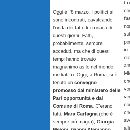
tr
co
Oggi è l’8 marzo. I politici si
fa
sono incontrati, cavalcando
n
l’onda dei fatti di cronaca di
su
questi giorni. Fatti,
pe
probabilmente, sempre
in
accaduti, ma che di questi
d
tempi hanno trovato
ant
magnanimo asilo nel mondo
Mi
mediatico. Oggi, a Roma, si è
ch
tenuto un
convegno
vo
promosso dal ministero delle
ve
Pari opportunità e dal
co
Comune di Roma
. C’erano
ch
tutti.
Mara Carfagna
(che è
av
sempre più magra),
Giorgia
al
Meloni, Gianni Alemanno,