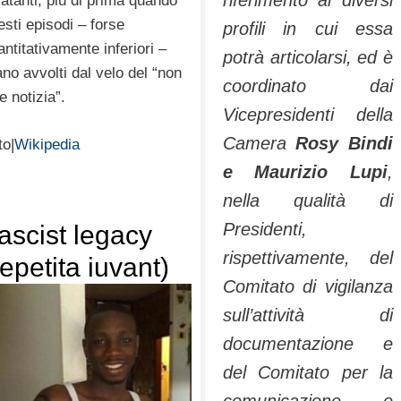
riferimento ai diversi
latanti, più di prima quando
esti episodi – forse
profili in cui essa
antitativamente inferiori –
potrà articolarsi, ed è
ano avvolti dal velo del “non
coordinato dai
e notizia”.
Vicepresidenti della
Camera
Rosy Bindi
to|
Wikipedia
e Maurizio Lupi
,
nella qualità di
Presidenti,
ascist legacy
rispettivamente, del
repetita iuvant)
Comitato di vigilanza
sull’attività di
documentazione e
del Comitato per la