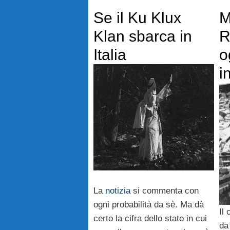
Se il Ku Klux
M
Klan sbarca in
R
Italia
o
i
La
notizia
si commenta con
ogni probabilità da sè. Ma dà
Il 
certo la cifra dello stato in cui
da