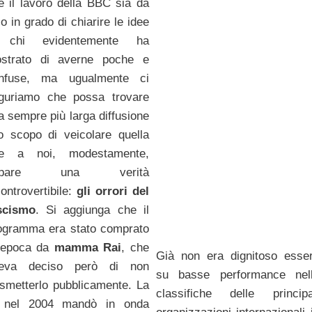
e il lavoro della BBC sia da
lo in grado di chiarire le idee
 chi evidentemente ha
strato di averne poche e
nfuse, ma ugualmente ci
guriamo che possa trovare
a sempre più larga diffusione
lo scopo di veicolare quella
e a noi, modestamente,
ppare una verità
controvertibile:
gli orrori del
scismo
. Si aggiunga che il
ogramma era stato comprato
l’epoca da
mamma Rai
, che
Già non era dignitoso esse
eva deciso però di non
su basse performance nel
asmetterlo pubblicamente. La
classifiche delle principa
 nel 2004 mandò in onda