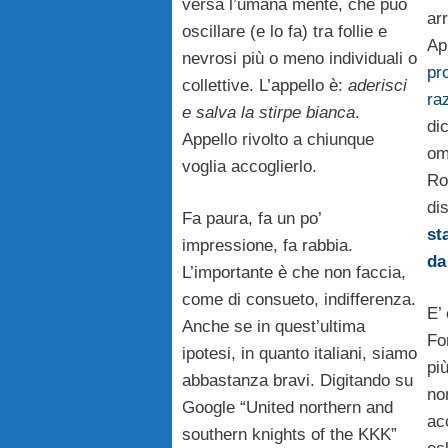
versa l’umana mente, che può
ar
oscillare (e lo fa) tra follie e
Ap
nevrosi più o meno individuali o
pr
collettive. L’appello è:
aderisci
ra
e salva la stirpe bianca
.
dic
Appello rivolto a chiunque
om
voglia accoglierlo.
Ro
di
Fa paura, fa un po’
st
impressione, fa rabbia.
da
L’importante è che non faccia,
come di consueto, indifferenza.
E’
Anche se in quest’ultima
Fo
ipotesi, in quanto italiani, siamo
pi
abbastanza bravi. Digitando su
no
Google “United northern and
ac
southern knights of the KKK”