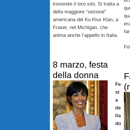
ec
troverete il loro sito. Si tratta a
qu
della maggiore “sezione”
qu
americana del Ku Klux Klan, a
er
Fraser, nel Michigan, che
far
anima anche l’appello in Italia.
Fo
8 marzo, festa
della donna
F
Fe
(
st
a
de
lla
do