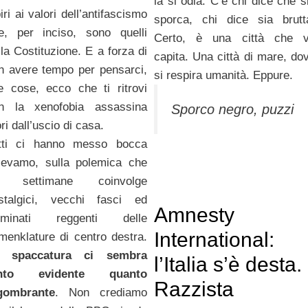
la si odia. C’è chi dice che s
iri ai valori dell’antifascismo
sporca, chi dice sia brutt
e, per inciso, sono quelli
Certo, è una città che 
lla Costituzione. E a forza di
capita. Una città di mare, do
n avere tempo per pensarci,
si respira umanità. Eppure.
le cose, ecco che ti ritrovi
n la xenofobia assassina
Sporco negro, puzzi
ri dall’uscio di casa.
tti ci hanno messo bocca
cevamo, sulla polemica che
a settimane coinvolge
stalgici, vecchi fasci ed
Amnesty
luminati reggenti delle
International:
menklature di centro destra.
 spaccatura ci sembra
l’Italia s’è desta.
anto evidente quanto
Razzista
gombrante
. Non crediamo