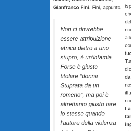
isp
Gianfranco Fini
. Fini, appunto.
ch
de
Non ci dovrebbe
no
al
essere attribuizione
co
etnica dietro a uno
fuo
stupro, è un’infamia.
Tu
Forse è giusto
di
titolare “donna
d
no
Stuprata da un
il
romeno”, ma poi è
no
altrettanto giusto fare
La
lo stesso quando
t
l’autore della violenza
in