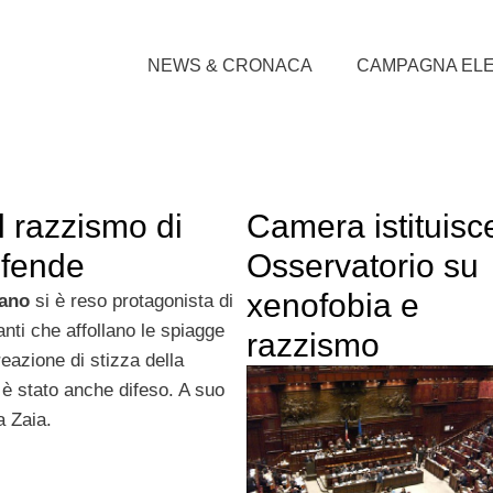
NEWS & CRONACA
CAMPAGNA EL
il razzismo di
Camera istituisc
ifende
Osservatorio su
xenofobia e
fano
si è reso protagonista di
lanti che affollano le spiagge
razzismo
reazione di stizza della
è stato anche difeso. A suo
a Zaia.