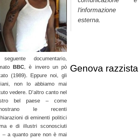
comunicazione e
l’informazione
esterna.
 seguente documentario,
Genova razzista
rmato
BBC
, è invero un pò
tato (1989). Eppure noi, gli
aliani, non lo abbiamo mai
tuto vedere. D’altro canto nel
stro bel paese – come
imostrano le recenti
hiarazioni di eminenti politici
ima e di illustri sconosciuti
i – a quanto pare non è mai