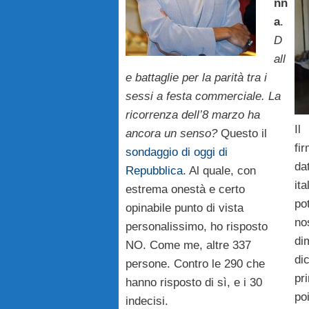
nn
a
.
D
all
e battaglie per la parità tra i
sessi a festa commerciale. La
ricorrenza dell’8 marzo ha
Il
ancora un senso?
Questo il
fi
sondaggio di oggi di
da
Repubblica
. Al quale, con
it
estrema onestà e certo
po
opinabile punto di vista
no
personalissimo, ho risposto
d
NO. Come me, altre 337
dic
persone. Contro le 290 che
pr
hanno risposto di sì, e i 30
po
indecisi.