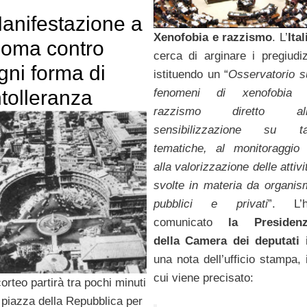
anifestazione a
Xenofobia e razzismo
. L’
Ital
oma contro
cerca di arginare i pregiudiz
gni forma di
istituendo un “
Osservatorio s
fenomeni di xenofobia
ntolleranza
razzismo diretto all
sensibilizzazione su ta
tematiche, al monitoraggio
alla valorizzazione delle attivi
svolte in materia da organis
pubblici e privati
”. L’
comunicato
la Presiden
della Camera dei deputati
una nota dell’ufficio stampa, 
cui viene precisato:
corteo partirà tra pochi minuti
 piazza della Repubblica per