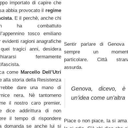
oppo importato di capire che
sa abbia provocato il
regime
scista
. E il perchè, anche chi
on ha combattuto
ll’appennino tosco emiliano
r evidenti ragioni anagrafiche
Sentir parlare di Genova
 quei tragici anni, desidera
sempre un moment
ichiararsi fermamente
particolare. Città stran
ifascista.
assurda.
ca come
Marcello Dell’Utri
e alla storia della Resistenza
rrebbe dare una mano di
Genova, dicevo, è
rnice nera. Nè tantomeno
un’idea come un’altra
me il nostro caro premier,
e dice addirittura di non
ere il tempo di rispondere
Piace o non piace, la si ama
la domanda se anche lui si