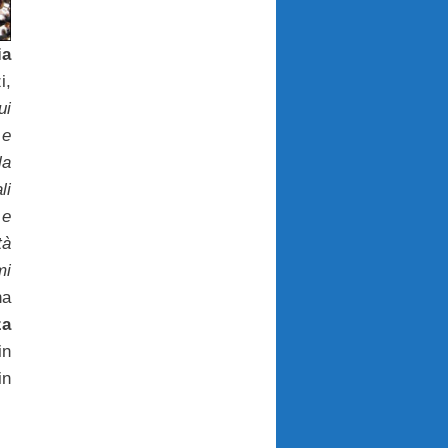
ia
i,
ui
 e
a
li
 e
tà
mi
ha
za
in
in