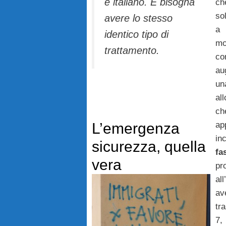
è italiano. E bisogna
ch
so
avere lo stesso
a
identico tipo di
mo
trattamento.
co
au
un
al
ch
L’emergenza
a
in
sicurezza, quella
fa
vera
pr
al
av
tr
7,