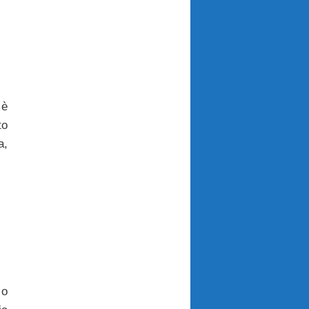
 è
o
a,
 o