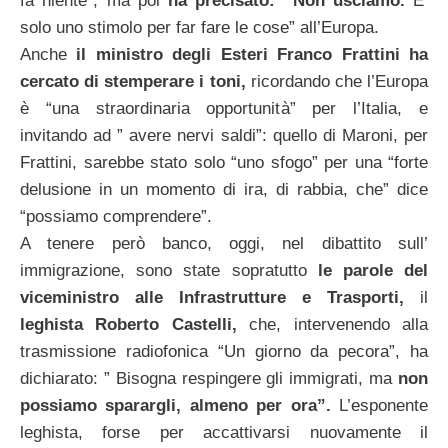
fa niente”, ma poi
ha precisato: “Non usciamo.
E’
solo uno stimolo per far fare le cose” all’Europa.
Anche
il ministro degli Esteri Franco Frattini ha
cercato di stemperare i toni,
ricordando che l’Europa
è “una straordinaria opportunità” per l’Italia, e
invitando ad ” avere nervi saldi”: quello di Maroni, per
Frattini, sarebbe stato solo “uno sfogo” per una “forte
delusione in un momento di ira, di rabbia, che” dice
“possiamo comprendere”.
A tenere però banco, oggi, nel dibattito sull’
immigrazione, sono state sopratutto
le parole del
viceministro alle Infrastrutture e Trasporti,
il
leghista Roberto Castelli,
che, intervenendo alla
trasmissione radiofonica “Un giorno da pecora”, ha
dichiarato: ” Bisogna respingere gli immigrati, ma
non
possiamo sparargli, almeno per ora”.
L’esponente
leghista, forse per accattivarsi nuovamente il