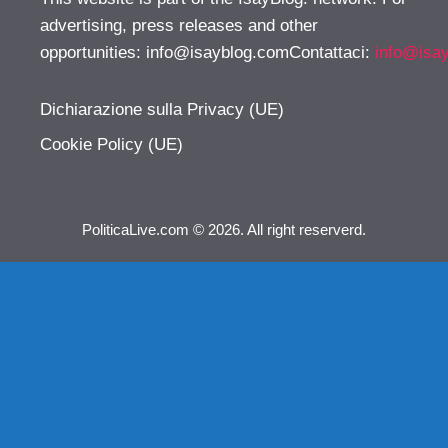
advertising, press releases and other
opportunities:
info@isayblog.comContattaci
:
info@isa
Dichiarazione sulla Privacy (UE)
Cookie Policy (UE)
PoliticaLive.com © 2026. All right reserverd.