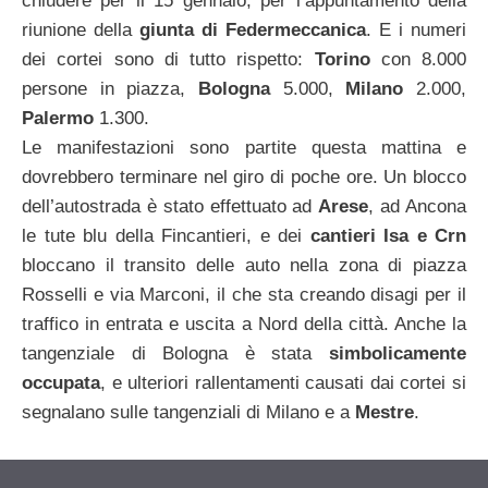
chiudere per il 15 gennaio, per l’appuntamento della
riunione della
giunta di Federmeccanica
. E i numeri
dei cortei sono di tutto rispetto:
Torino
con 8.000
persone in piazza,
Bologna
5.000,
Milano
2.000,
Palermo
1.300.
Le manifestazioni sono partite questa mattina e
dovrebbero terminare nel giro di poche ore. Un blocco
dell’autostrada è stato effettuato ad
Arese
, ad Ancona
le tute blu della Fincantieri, e dei
cantieri Isa e Crn
bloccano il transito delle auto nella zona di piazza
Rosselli e via Marconi, il che sta creando disagi per il
traffico in entrata e uscita a Nord della città. Anche la
tangenziale di Bologna è stata
simbolicamente
occupata
, e ulteriori rallentamenti causati dai cortei si
segnalano sulle tangenziali di Milano e a
Mestre
.