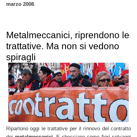
marzo 2008
.
Metalmeccanici, riprendono le
trattative. Ma non si vedono
spiragli
Ripartono oggi le trattative per il rinnovo del contratto
dei
metalmeccanici
. E sbocciano come fiori selvaggi