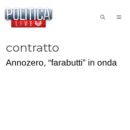
Vai
al
ME
contenuto
contratto
Annozero, “farabutti” in onda