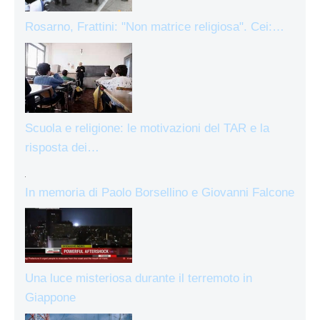
Rosarno, Frattini: "Non matrice religiosa". Cei:…
Scuola e religione: le motivazioni del TAR e la
risposta dei…
In memoria di Paolo Borsellino e Giovanni Falcone
Una luce misteriosa durante il terremoto in
Giappone