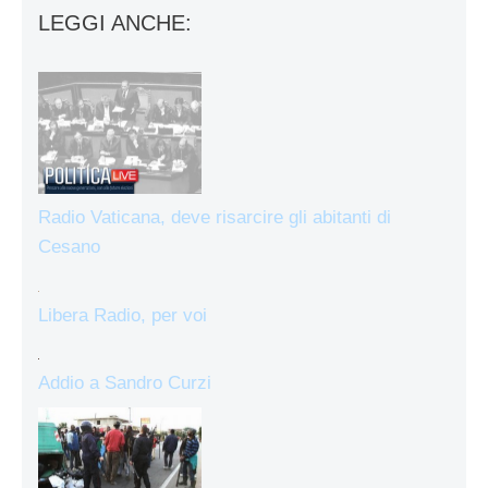
LEGGI ANCHE:
Radio Vaticana, deve risarcire gli abitanti di
Cesano
Libera Radio, per voi
Addio a Sandro Curzi