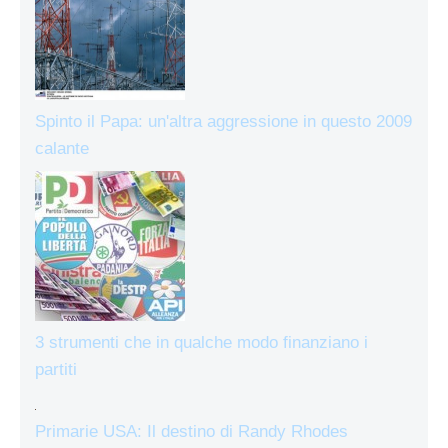
Spinto il Papa: un'altra aggressione in questo 2009
calante
3 strumenti che in qualche modo finanziano i
partiti
Primarie USA: Il destino di Randy Rhodes