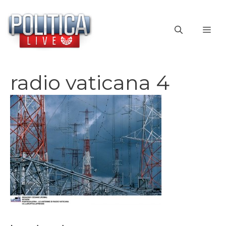
Vai
al
ME
contenuto
radio vaticana 4