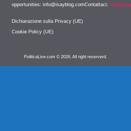
opportunities:
info@isayblog.comContattaci
:
info@isa
Dichiarazione sulla Privacy (UE)
Cookie Policy (UE)
PoliticaLive.com © 2026. All right reserverd.