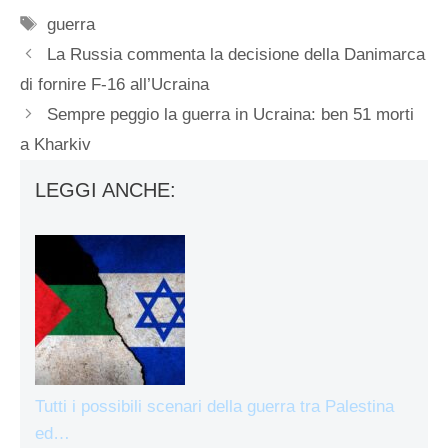
Tag
guerra
La Russia commenta la decisione della Danimarca
di fornire F-16 all’Ucraina
Sempre peggio la guerra in Ucraina: ben 51 morti
a Kharkiv
LEGGI ANCHE:
Tutti i possibili scenari della guerra tra Palestina
ed…