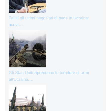
Falliti gli ultimi negoziati di pace in Ucraina:
nuovi…
Gli Stati Uniti riprendono le forniture di armi
all'Ucraina,…