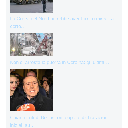
La Corea del Nord potrebbe aver fornito missili a
corto…
Non si arresta la guerra in Ucraina: gli ultimi…
Chiarimenti di Berlusconi dopo le dichiarazioni
iniziali su…