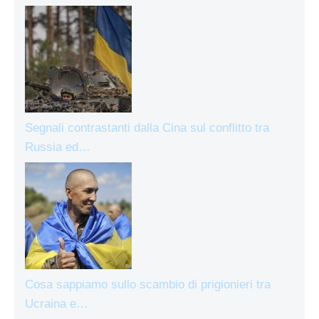
Segnali contrastanti dalla Cina sul conflitto tra
Russia ed…
Cosa sappiamo sullo scambio di prigionieri tra
Ucraina e…