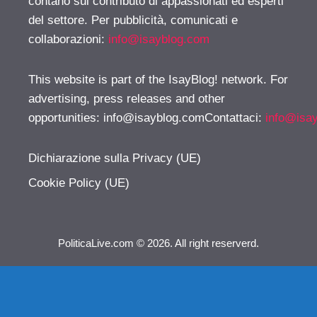
contano sul contributo di appassionati ed esperti
del settore. Per pubblicità, comunicati e
collaborazioni:
info@isayblog.com
This website is part of the IsayBlog! network. For
advertising, press releases and other
opportunities:
info@isayblog.comContattaci
:
info@isa
Dichiarazione sulla Privacy (UE)
Cookie Policy (UE)
PoliticaLive.com © 2026. All right reserverd.