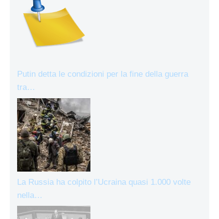
Putin detta le condizioni per la fine della guerra
tra…
La Russia ha colpito l’Ucraina quasi 1.000 volte
nella…