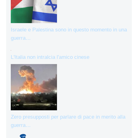
Israele e Palestina sono in questo momento in una
guerra…
L'Italia non intralcia l'amico cinese
Zero presupposti per parlare di pace in merito alla
guerra…