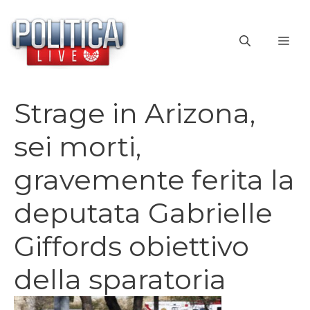
Vai
al
ME
contenuto
Strage in Arizona,
sei morti,
gravemente ferita la
deputata Gabrielle
Giffords obiettivo
della sparatoria