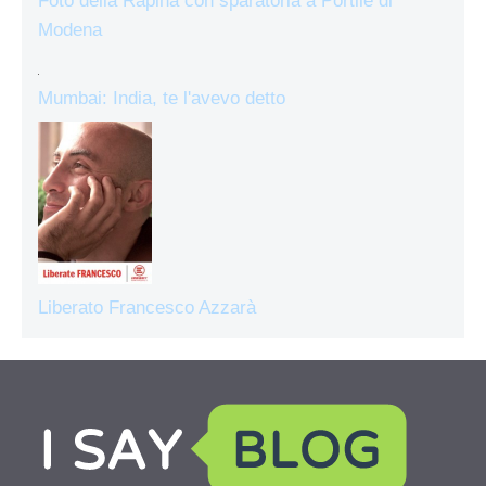
Foto della Rapina con sparatoria a Portile di
Modena
Mumbai: India, te l'avevo detto
Liberato Francesco Azzarà