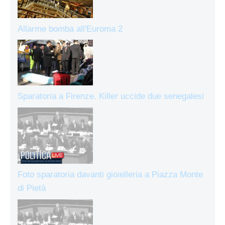
Allarme bomba all'Euroma 2
Sparatoria a Firenze. Killer uccide due senegalesi
Foto sparatoria davanti gioielleria a Piazza Monte
di Pietà