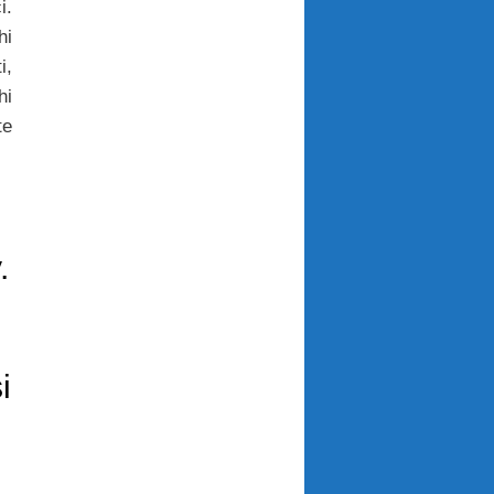
i.
hi
i,
hi
te
.
i