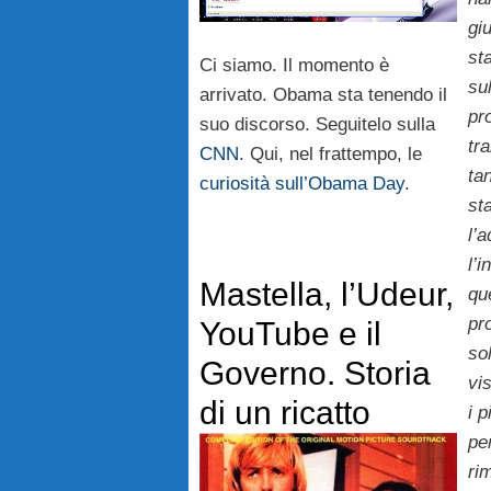
gi
st
Ci siamo. Il momento è
su
arrivato. Obama sta tenendo il
pr
suo discorso. Seguitelo sulla
tr
CNN
. Qui, nel frattempo, le
tan
curiosità sull’Obama Day
.
st
l’
l’i
Mastella, l’Udeur,
qu
pr
YouTube e il
sol
Governo. Storia
vi
di un ricatto
i p
pe
rim