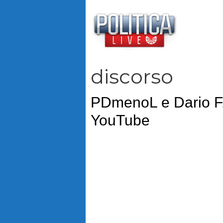
Vai
al
contenuto
discorso
PDmenoL e Dario F.
YouTube