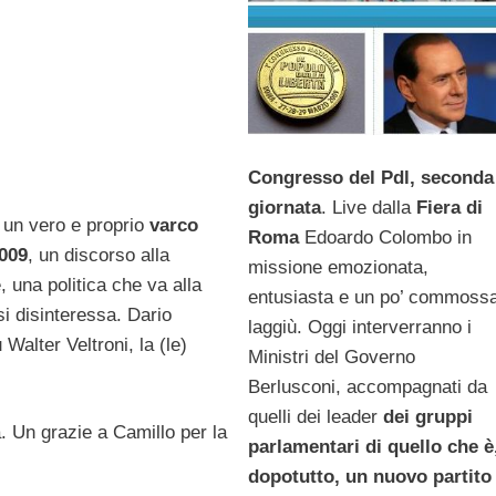
Congresso del Pdl, seconda
giornata
. Live dalla
Fiera di
i un vero e proprio
varco
Roma
Edoardo Colombo in
2009
, un discorso alla
missione emozionata,
, una politica che va alla
entusiasta e un po’ commoss
i disinteressa. Dario
laggiù. Oggi interverranno i
 Walter Veltroni, la (le)
Ministri del Governo
Berlusconi, accompagnati da
quelli dei leader
dei gruppi
 Un grazie a Camillo per la
parlamentari di quello che è
dopotutto, un nuovo partito