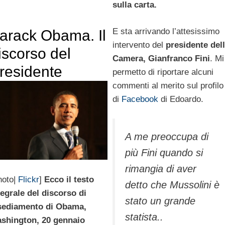
sulla carta.
E sta arrivando l’attesissimo
arack Obama. Il
intervento del
presidente del
iscorso del
Camera, Gianfranco Fini
. Mi
residente
permetto di riportare alcuni
commenti al merito sul profilo
di
Facebook
di Edoardo.
A me preoccupa di
più Fini quando si
rimangia di aver
hoto|
Flickr
]
Ecco il testo
detto che Mussolini è
tegrale del discorso di
stato un grande
sediamento di Obama,
statista..
shington, 20 gennaio