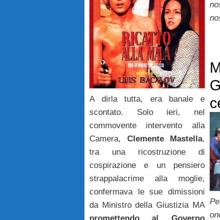
nos
no
M
G
A dirla tutta, era banale e
c
scontato. Solo ieri, nel
commovente intervento alla
Camera,
Clemente Mastella
,
tra una ricostruzione di
cospirazione e un pensiero
strappalacrime alla moglie,
confermava le sue dimissioni
Pe
da Ministro della Giustizia MA
on
promettendo al Governo