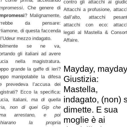
n come prima, accettando
contro gli attacchi ai giudic
mpromessi
. Che genere di
Attacchi a profusione, attacc
mpromessi
? Malignamente,
dall’alto, attacchi pesant
errebbe da pensare:
attacchi con eco: attacc
rliamone, di questa faccenda
legati al Mastella & Consor
ll’Udeur mezzo indagato.
Affaire.
obilmente se ne va,
ortando gli italiani ad avere
ducia nella magistratura.
Mayday, mayday
oppo grande la gaffe di ieri?
oppo manipolabile la difesa
Giustizia:
e prevedeva l’accusa dei
Mastella,
gistrati? Ecco la specifica:
indagato, (non) s
ducia, italiani,
ma di quella
ria, non di quei Gip che
dimette. E sua
rima arrestano, e poi
moglie è ai
ichiarano la propria