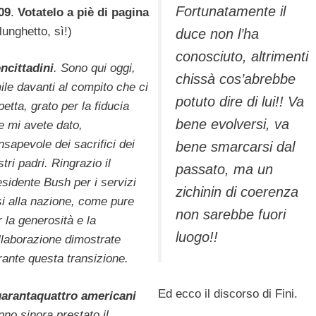
Fortunatamente il
09
.
Votatelo a piè di pagina
lunghetto, sì!)
duce non l’ha
conosciuto, altrimenti
ncittadini
. Sono qui oggi,
chissà cos’abrebbe
ile davanti al compito che ci
potuto dire di lui!! Va
petta, grato per la fiducia
bene evolversi, va
e mi avete dato,
nsapevole dei sacrifici dei
bene smarcarsi dal
tri padri. Ringrazio il
passato, ma un
esidente Bush per i servizi
zichinin di coerenza
si alla nazione, come pure
non sarebbe fuori
r la generosità e la
luogo!!
llaborazione dimostrate
rante questa transizione.
Ed ecco il discorso di Fini.
arantaquattro americani
nno sinora prestato il