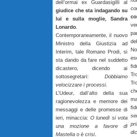
no
dell’ormai ex Guardasigilli al
co
giudice che sta indagando su
co
lui e sulla moglie, Sandra
v
Lonardo
.
pa
Contemporaneamente, il nuovo
de
Ministro della Giustizia ad
N
Interim, tale Romano Prodi, si
es
sta dando da fare nel suddetto
fi
dicastero, dicendo ai
Tr
sottosegretari:
Dobbiamo
Tr
velocizzare i processi
.
ch
L’Udeur, dall’alto della sua
ma
ragionevolezza e memore dei
fi
messaggi e delle promesse di
se
ieri, minaccia:
O lunedì si vota
p
una mozione a favore di
d
Mastella o è crisi
.