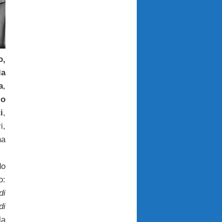
o,
la
a
,
io
i
,
i,
na
do
o:
di
di
la