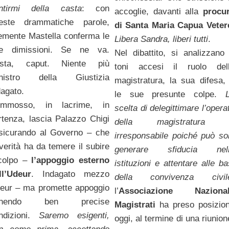
ntirmi della casta
: con
accoglie, davanti alla
procu
este drammatiche parole,
di Santa Maria Capua Veter
emente Mastella conferma le
Libera Sandra, liberi tutti
.
e dimissioni. Se ne va.
Nel dibattito, si analizzano
sta, caput. Niente più
toni accesi il ruolo del
nistro della Giustizia
magistratura, la sua difesa,
dagato.
le sue presunte colpe.
mmosso, in lacrime, in
scelta di delegittimare l’opera
rtenza, lascia Palazzo Chigi
della magistratura 
sicurando al Governo – che
irresponsabile poiché può so
 verità ha da temere il subire
generare sfiducia nel
 colpo –
l’appoggio esterno
istituzioni e attentare alle ba
ll’Udeur
. Indagato mezzo
della convivenza civil
eur – ma promette appoggio
l’
Associazione Naziona
onendo ben precise
Magistrati
ha preso posizio
ndizioni.
Saremo esigenti,
oggi, al termine di una riunion