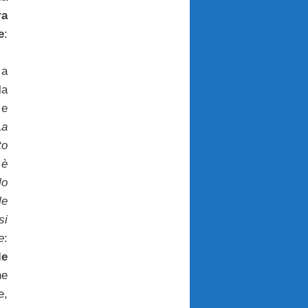
ra
e
:
 a
la
 e
La
to
è
lo
le
si
e
:
le
ne
e,