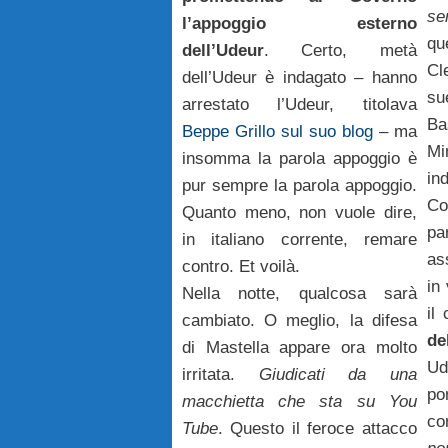
se
l’appoggio esterno
qu
dell’Udeur
. Certo, metà
Cl
dell’Udeur è indagato – hanno
su
arrestato l’Udeur, titolava
Ba
Beppe Grillo sul suo blog
– ma
Mi
insomma la parola appoggio è
in
pur sempre la parola appoggio.
Co
Quanto meno, non vuole dire,
pa
in italiano corrente, remare
as
contro. Et voilà.
in
Nella notte, qualcosa sarà
il
cambiato. O meglio, la difesa
de
di Mastella appare ora molto
Ud
irritata.
Giudicati da una
p
macchietta che sta su You
co
Tube
. Questo il feroce attacco