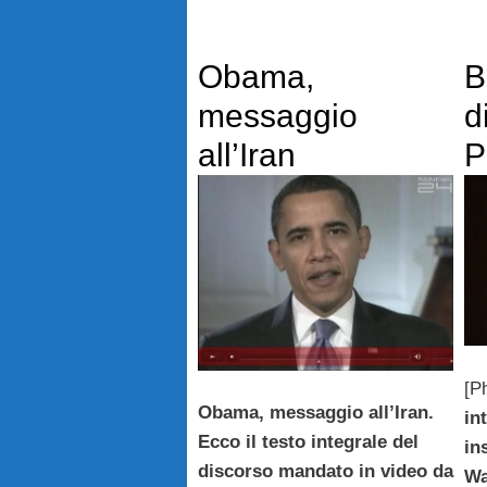
Obama,
B
messaggio
d
all’Iran
P
[P
Obama, messaggio all’Iran.
in
Ecco il testo integrale del
in
discorso mandato in video da
Wa