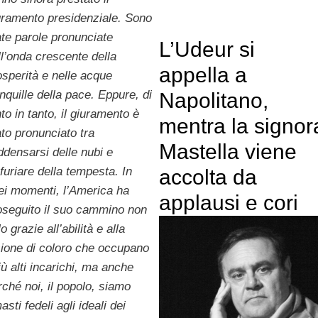
uramento presidenziale. Sono
ate parole pronunciate
L’Udeur si
ll’onda crescente della
appella a
osperità e nelle acque
anquille della pace. Eppure, di
Napolitano,
to in tanto, il giuramento è
mentra la signor
ato pronunciato tra
Mastella viene
addensarsi delle nubi e
nfuriare della tempesta. In
accolta da
ei momenti, l’America ha
applausi e cori
oseguito il suo cammino non
o grazie all’abilità e alla
sione di coloro che occupano
iù alti incarichi, ma anche
rché noi, il popolo, siamo
asti fedeli agli ideali dei