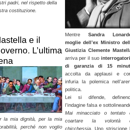
tri padri, nel rispetto della
stra costituzione.
Mentre
Sandra Lonard
astella e il
moglie dell’ex Ministro del
overno. L’ultima
Giustizia Clemente Mastell
arriva per il suo
interrogator
ena
di garanzia di 15 minut
accolta da applausi e cor
infuria la polemica nell’are
politica.
Lei si difende, definen
l’indagine falsa e sottolineand
Mai minacciato o tentato 
r la mia dignità, per la mia
coartare la volontà 
orabilità, perché non voglio
chicchessia
. Uno striscione 