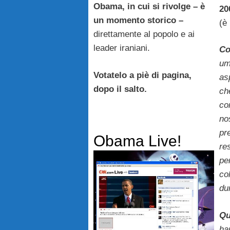
Obama, in cui si rivolge – è
20
un momento storico –
(è 
direttamente al popolo e ai
leader iraniani.
Co
um
Votatelo a piè di pagina,
as
dopo il salto.
ch
co
nos
pr
Obama Live!
re
pe
co
du
Qu
ha