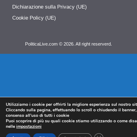
Dichiarazione sulla Privacy (UE)
Cookie Policy (UE)
PoliticaLive.com © 2026. All right reserverd.
Utilizziamo i cookie per offrirti la migliore esperienza sul nostro si
Cliccando sulla pagina, effettuando lo scroll o chiudendo il banner, 
consenso all’uso di tutti i cookie
Puoi scoprire di più su quali cookie stiamo utilizzando o come disat
nelle
impostazioni
CLOSE GDPR COO