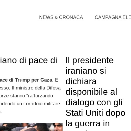
NEWS & CRONACA
CAMPAGNA EL
ano di pace di
Il presidente
iraniano si
dichiara
pace di Trump per Gaza
. E
sso. Il ministro della Difesa
disponibile al
forze stanno “rafforzando
dialogo con gli
ndendo un corridoio militare
Stati Uniti dopo
a.
la guerra in