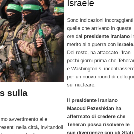
Israele
Sono indicazioni incoraggianti
quelle che arrivano in queste
ore dal
presidente iraniano
i
merito alla guerra con
Israele
Del resto, ha attaccato l’Iran
pochi giorni prima che Tehera
e Washington si incontrasser
per un nuovo round di colloqui
sul nucleare.
s sulla
Il presidente iraniano
Masoud Pezeshkian ha
affermato di credere che
timo avvertimento alle
Teheran possa risolvere le
esenti nella città, invitandoli
sue divergenze con gli Stati