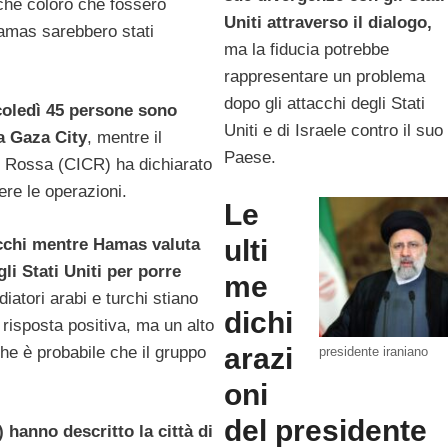
che coloro che fossero
Uniti attraverso il dialogo,
Hamas sarebbero stati
ma la fiducia potrebbe
rappresentare un problema
dopo gli attacchi degli Stati
oledì 45 persone sono
Uniti e di Israele contro il suo
 a Gaza City
, mentre il
Paese.
e Rossa (CICR) ha dichiarato
ere le operazioni.
Le
ulti
tacchi mentre Hamas valuta
li Stati Uniti per porre
me
diatori arabi e turchi stiano
dichi
risposta positiva, ma un alto
arazi
e è probabile che il gruppo
presidente iraniano
oni
del presidente
) hanno descritto la città di