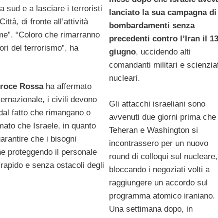
 sud e a lasciare i terroristi
lanciato la sua campagna di
tà, di fronte all’attività
bombardamenti senza
me”. “Coloro che rimarranno
precedenti contro l’Iran il 1
ori del terrorismo”, ha
giugno
, uccidendo alti
comandanti militari e scienziat
nucleari.
 Croce Rossa
ha affermato
ternazionale, i civili devono
Gli attacchi israeliani sono
dal fatto che rimangano o
avvenuti due giorni prima che
mato che Israele, in quanto
Teheran e Washington si
arantire che i bisogni
incontrassero per un nuovo
he proteggendo il personale
round di colloqui sul nucleare,
rapido e senza ostacoli degli
bloccando i negoziati volti a
raggiungere un accordo sul
programma atomico iraniano.
Una settimana dopo, in