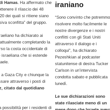
 di Hamas.
Ha affermato che
iraniano
ottenere il rilascio dei 48
 dei quali si ritiene siano
“Sono convinto che potremmo
siva sconfitta” del gruppo.
risolvere molto facilmente le
nostre divergenze e i nostri
raeliano ha dichiarato ai
conflitti con gli Stati Uniti
“attualmente completando la
attraverso il dialogo e i
rso la costa occidentale di
colloqui”, ha dichiarato
e israeliana che si estende
Pezeshkian al podcaster
aele.
statunitense di destra Tucker
Carlson in un’intervista
o a Gaza City e chiunque la
condotta sabato e pubblicata
sare attraverso i posti di
lunedì.
z, citato dal quotidiano
Le sue dichiarazioni sono
state rilasciate meno di un
possibilità per i residenti di
mese dopo che Israele avev