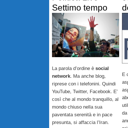
Settimo tempo
d
La parola d’ordine è
social
E 
network
. Ma anche blog,
as
riprese con i telefonini. Quindi
asp
YouTube, Twitter, Facebook. E’
ab
così che al mondo tranquillo, al
ut
mondo chiuso nella sua
da
paventata serenità e in pace
an
presunta, si affaccia l’Iran.