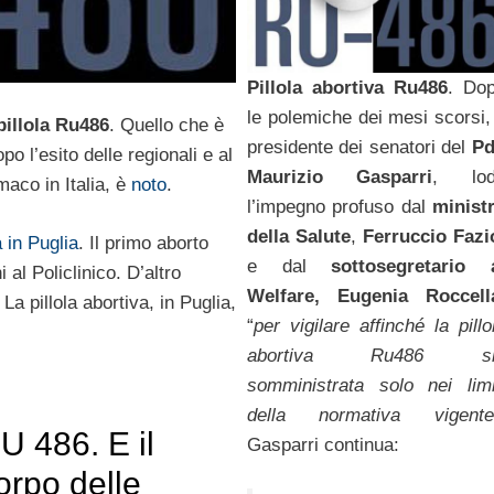
Pillola abortiva Ru486
. Do
le polemiche dei mesi scorsi, 
pillola Ru486
. Quello che è
presidente dei senatori del
Pd
po l’esito delle regionali e al
Maurizio Gasparri
, lod
maco in Italia, è
noto
.
l’impegno profuso dal
minist
della Salute
,
Ferruccio Fazi
 in Puglia
. Il primo aborto
e dal
sottosegretario 
al Policlinico. D’altro
Welfare, Eugenia Roccell
La pillola abortiva, in Puglia,
“
per vigilare affinché la pillo
abortiva Ru486 si
somministrata solo nei limi
della normativa vigente
U 486. E il
Gasparri continua:
orpo delle