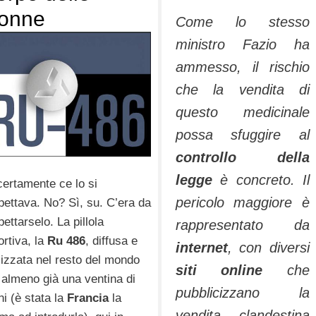
onne
Come lo stesso
ministro Fazio ha
ammesso, il rischio
che la vendita di
questo medicinale
possa sfuggire al
controllo della
legge
è concreto. Il
certamente ce lo si
pericolo maggiore è
pettava. No? Sì, su. C’era da
ettarselo. La pillola
rappresentato da
ortiva, la
Ru 486
, diffusa e
internet
, con diversi
ilizzata nel resto del mondo
siti online
che
 almeno già una ventina di
pubblicizzano la
ni (è stata la
Francia
la
vendita clandestina