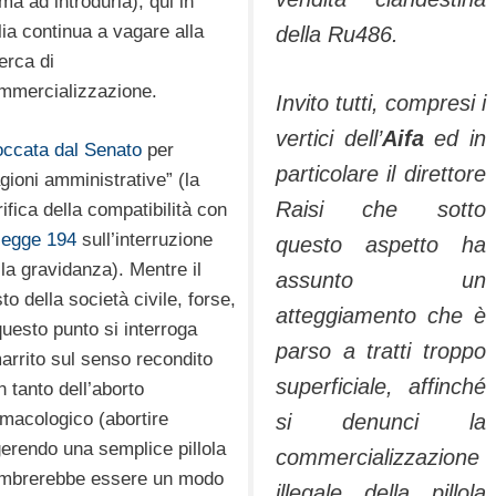
ma ad introdurla), qui in
alia continua a vagare alla
della Ru486.
erca di
mmercializzazione.
Invito tutti, compresi i
vertici dell’
Aifa
ed in
occata dal Senato
per
particolare il direttore
agioni amministrative” (la
Raisi che sotto
rifica della compatibilità con
legge 194
sull’interruzione
questo aspetto ha
lla gravidanza). Mentre il
assunto un
to della società civile, forse,
atteggiamento che è
questo punto si interroga
parso a tratti troppo
arrito sul senso recondito
superficiale, affinché
n tanto dell’aborto
rmacologico (abortire
si denunci la
gerendo una semplice pillola
commercializzazione
mbrerebbe essere un modo
illegale della pillola