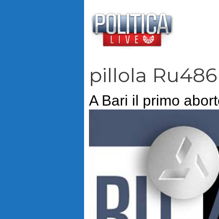
Vai
al
contenuto
pillola Ru486
A Bari il primo abo