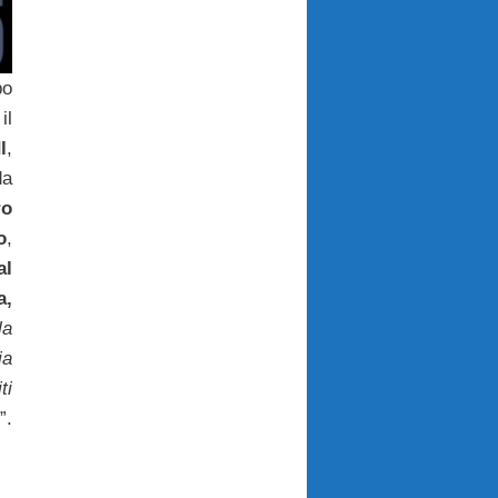
po
il
l
,
a
ro
o
,
al
a,
la
a
ti
”.