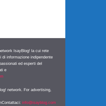
network IsayBlog! la cui rete
ci di informazione indipendente
passionati ed esperti del
ti e
om
log! network. For advertising,
mContattaci
:
info@isayblog.com