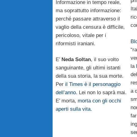
pri
Informazione in tempo reale,
It
ma soprattutto informazione:
ric
perché passare attraverso il
co
vaglio della censura è difficile,
pericoloso, vitale per i
Bl
riformisti iraniani.
“r
ve
E’
Neda Soltan
, il suo volto
la
sanguinante, gli ultimi istanti
de
della sua storia, la sua morte.
res
Per
il Times è il personaggio
a 
dell’anno
. Lei non lo saprà mai.
sm
E’ morta,
morta con gli occhi
no
aperti sulla vita
.
fa
in
se