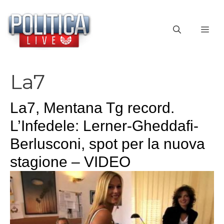
Vai
al
ME
contenuto
La7
La7, Mentana Tg record.
L’Infedele: Lerner-Gheddafi-
Berlusconi, spot per la nuova
stagione – VIDEO