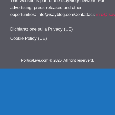
This website is part of the IsayBlog! network. For
advertising, press releases and other
opportunities:
info@isayblog.comContattaci
:
info@isa
Dichiarazione sulla Privacy (UE)
Cookie Policy (UE)
PoliticaLive.com © 2026. All right reserverd.