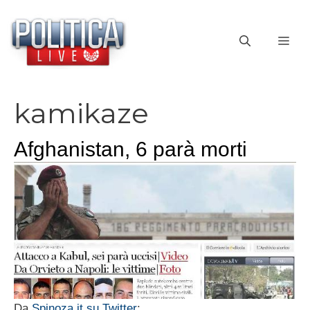
Vai
al
ME
contenuto
kamikaze
Afghanistan, 6 parà morti
Da
Spinoza.it su Twitter
: