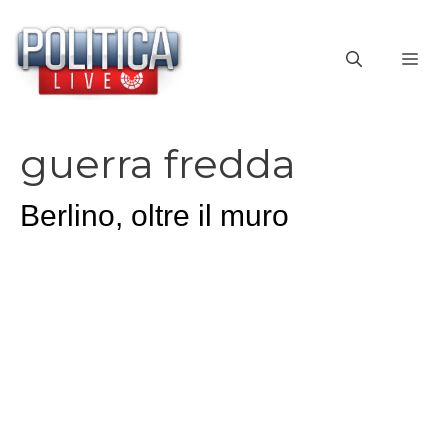
Vai
al
ME
contenuto
guerra fredda
Berlino, oltre il muro