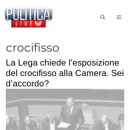
Vai
al
ME
contenuto
crocifisso
La Lega chiede l’esposizione
del crocifisso alla Camera. Sei
d’accordo?