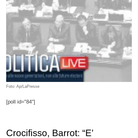
Foto: Ap/LaPresse
[poll id=”84″]
Crocifisso, Barrot: “E’