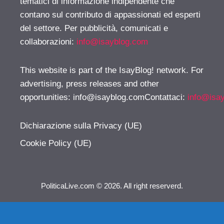
tematici di informazione indipendente che
contano sul contributo di appassionati ed esperti
del settore. Per pubblicità, comunicati e
collaborazioni:
info@isayblog.com
This website is part of the IsayBlog! network. For
advertising, press releases and other
opportunities:
info@isayblog.comContattaci
:
info@isa
Dichiarazione sulla Privacy (UE)
Cookie Policy (UE)
PoliticaLive.com © 2026. All right reserverd.