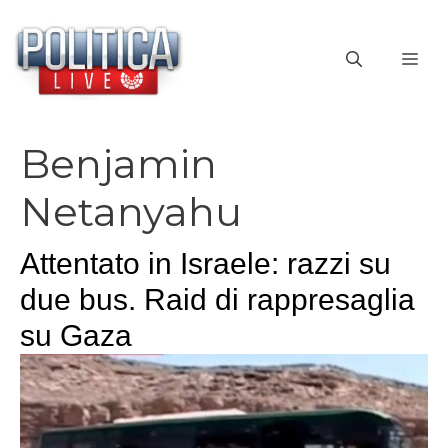
Vai
al
ME
contenuto
Benjamin
Netanyahu
Attentato in Israele: razzi su
due bus. Raid di rappresaglia
su Gaza