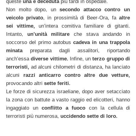
queste
una è deceduta
più tardi in ospedale.
Non molto dopo, un
secondo attacco contro un
veicolo privato
, in prossimità di Beer-Ora, fa
altre
sei vittime,
un’intera comitiva familiare di gitanti.
Intanto,
un’unità militare
che stava andando in
soccorso del primo autobus
cadeva in una trappola
minata
preparata dagli assalitori, riportando
anch’essa
diverse vittime.
Infine, un
terzo gruppo di
terroristi,
ad alcuni chilometri di distanza, ha lanciato
alcuni
razzi anticarro contro altre due vetture,
provocando altri
sette feriti.
Le forze di sicurezza israeliane, dopo aver setacciato
la zona con battute a vasto raggio ed elicotteri, hanno
ingaggiato un
conflitto a
fuoco
con la cellula di
terroristi più numerosa,
uccidendo sette di loro.